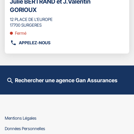
Julie BERTRAND et J.Valentin
d'opti
touche
vente
GORIOUX
ENTRÉE
:
pour
12 PLACE DE L'EUROPE
obtenir
17700 SURGERES
de
plus
Fermé
amples
APPELEZ-NOUS
informations
AFFICHER
LE
NUMÉRO
DE
TÉLÉPHONE
DU
Rechercher une agence Gan Assurances
POINT
DE
VENTE
GAN
ASSURANCES
SURGERES
-
(ouvre
Mentions Légales
JULIE
dans
(ouvre
Données Personnelles
BERTRAND
une
dans