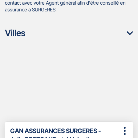
contact avec votre Agent général afin d'être conseillé en
assurance à SURGERES.
Villes
Appuyer
Point
GAN ASSURANCES SURGERES -
sur
Plus
de
la