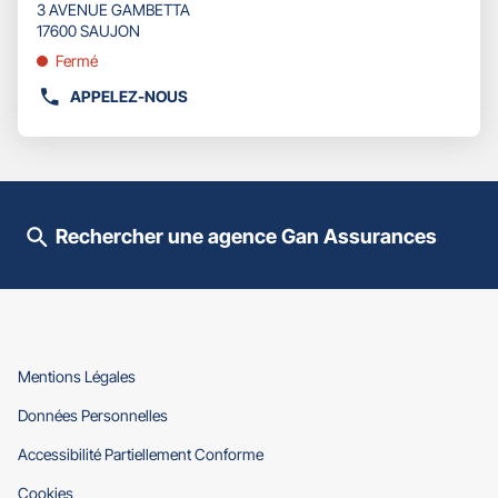
d'opti
3 AVENUE GAMBETTA
touche
vente
17600 SAUJON
ENTRÉE
:
pour
Fermé
obtenir
APPELEZ-NOUS
de
AFFICHER
plus
LE
amples
NUMÉRO
informations
DE
TÉLÉPHONE
DU
Rechercher une agence Gan Assurances
POINT
DE
VENTE
GAN
ASSURANCES
SAUJON
(ouvre
Mentions Légales
dans
(ouvre
Données Personnelles
une
dans
nouvelle
(ouvre
Accessibilité Partiellement Conforme
une
fenêtre)
dans
nouvelle
(ouvre
Cookies
une