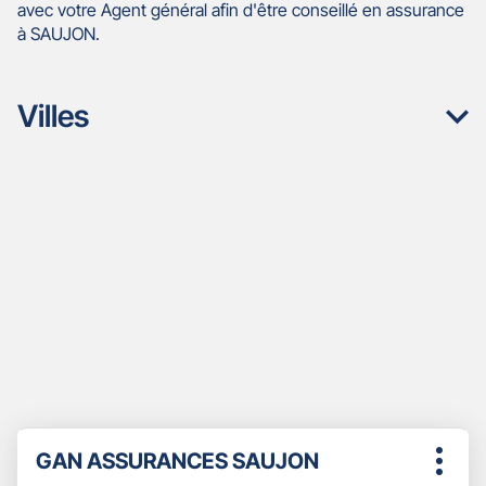
avec votre Agent général afin d'être conseillé en assurance
à SAUJON.
Villes
Appuyer
Point
GAN ASSURANCES SAUJON
sur
Plus
de
la