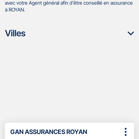
avec votre Agent général afin d'être conseillé en assurance
à ROYAN.
Villes
Appuyer
Point
GAN ASSURANCES ROYAN
sur
Plus
de
la