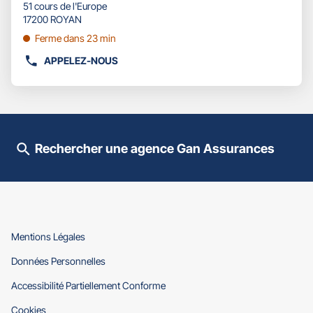
d'opti
51 cours de l'Europe
touche
vente
17200 ROYAN
ENTRÉE
:
pour
Ferme dans 23 min
obtenir
APPELEZ-NOUS
de
AFFICHER
plus
LE
amples
NUMÉRO
informations
DE
TÉLÉPHONE
DU
Rechercher une agence Gan Assurances
POINT
DE
VENTE
GAN
ASSURANCES
ROYAN
(ouvre
Mentions Légales
dans
(ouvre
Données Personnelles
une
dans
nouvelle
(ouvre
Accessibilité Partiellement Conforme
une
fenêtre)
dans
nouvelle
(ouvre
Cookies
une