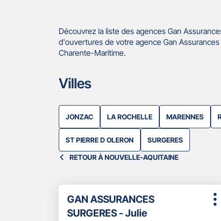
Découvrez la liste des agences Gan Assurances
d'ouvertures de votre agence Gan Assurances I
Charente-Maritime.
Villes
JONZAC
LA ROCHELLE
MARENNES
ST PIERRE D OLERON
SURGERES
RETOUR À NOUVELLE-AQUITAINE
Appuyer
Point
GAN ASSURANCES
sur
P
de
la
SURGERES - Julie
d
touche
vente