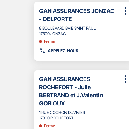
ET
DU
Appuyer
J.VALENTIN
Point
GAN ASSURANCES JONZAC
sur
POINT
P
GORIOUX
de
la
DE
- DELPORTE
d
touche
vente
VENTE
ENTRÉE
8 BOULEVARD BAIE SAINT PAUL
GAN
:
pour
17500 JONZAC
ASSURANCES
obtenir
SAUJON
Fermé
de
plus
APPELEZ-NOUS
AFFICHER
amples
LE
informations
NUMÉRO
DE
Appuyer
TÉLÉPHONE
Point
GAN ASSURANCES
sur
P
DU
de
la
ROCHEFORT - Julie
d
POINT
touche
vente
DE
BERTRAND et J.Valentin
ENTRÉE
:
VENTE
pour
GORIOUX
GAN
obtenir
ASSURANCES
de
1 RUE COCHON DUVIVIER
JONZAC
plus
17300 ROCHEFORT
-
amples
Fermé
DELPORTE
informations