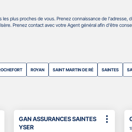
 les plus proches de vous. Prenez connaissance de l'adresse, d
sère. Prenez contact avec votre Agent général afin d'être conse
ROCHEFORT
ROYAN
SAINT MARTIN DE RÉ
SAINTES
S
Appuyer
App
Point
P
GAN ASSURANCES SAINTES
sur
sur
lus
Plus
de
d
la
la
YSER
'options
d'options
1
touche
tou
vente
v