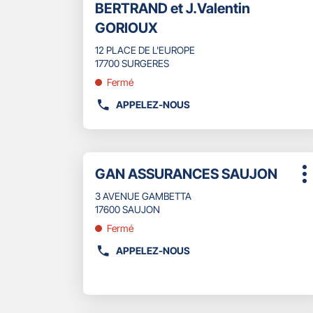
BERTRAND et J.Valentin
ENTRÉE
:
pour
GORIOUX
obtenir
de
12 PLACE DE L'EUROPE
plus
17700 SURGERES
amples
Fermé
informations
APPELEZ-NOUS
AFFICHER
LE
NUMÉRO
DE
Appuyer
TÉLÉPHONE
Point
GAN ASSURANCES SAUJON
sur
P
DU
de
la
d
POINT
3 AVENUE GAMBETTA
touche
vente
DE
17600 SAUJON
ENTRÉE
:
VENTE
pour
Fermé
GAN
obtenir
ASSURANCES
APPELEZ-NOUS
de
AFFICHER
SURGERES
plus
LE
-
amples
NUMÉRO
JULIE
informations
DE
BERTRAND
TÉLÉPHONE