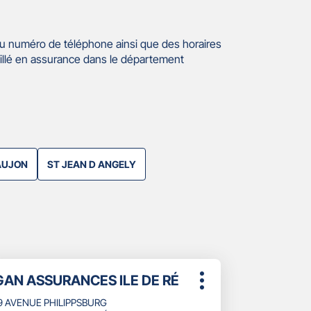
u numéro de téléphone ainsi que des horaires
illé en assurance dans le département
AUJON
ST JEAN D ANGELY
uyer
oint
GAN ASSURANCES ILE DE RÉ
Plus
e
d'options
9 AVENUE PHILIPPSBURG
che
ente