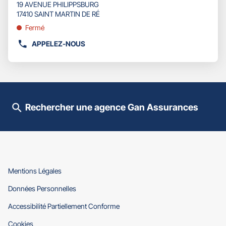
d'opti
19 AVENUE PHILIPPSBURG
touche
vente
17410 SAINT MARTIN DE RÉ
ENTRÉE
:
pour
Fermé
obtenir
APPELEZ-NOUS
de
AFFICHER
plus
LE
amples
NUMÉRO
informations
DE
TÉLÉPHONE
DU
Rechercher une agence Gan Assurances
POINT
DE
VENTE
GAN
ASSURANCES
ILE
DE
(ouvre
Mentions Légales
RÉ
dans
(ouvre
Données Personnelles
une
dans
nouvelle
(ouvre
Accessibilité Partiellement Conforme
une
fenêtre)
dans
nouvelle
(ouvre
Cookies
une