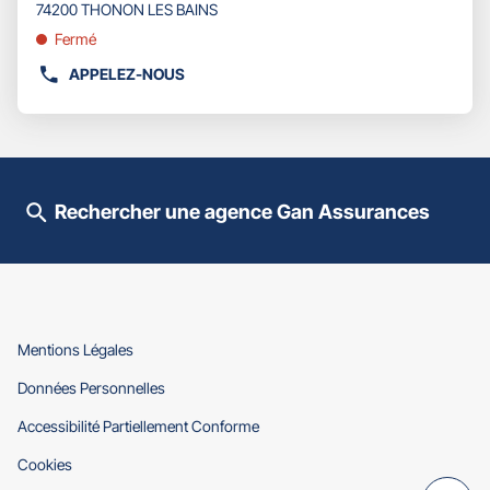
pour
74200 THONON LES BAINS
obtenir
Fermé
de
plus
APPELEZ-NOUS
AFFICHER
amples
LE
informations
NUMÉRO
DE
TÉLÉPHONE
DU
Rechercher une agence Gan Assurances
POINT
DE
VENTE
GAN
ASSURANCES
THONON
LES
(ouvre
Mentions Légales
BAINS
dans
(ouvre
Données Personnelles
-
une
dans
GILLET
nouvelle
(ouvre
Accessibilité Partiellement Conforme
une
fenêtre)
VÉRONIQUE
dans
nouvelle
(ouvre
Cookies
une
fenêtre)
dans
nouvelle