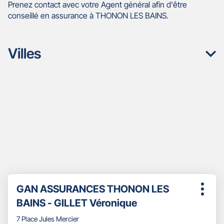
Prenez contact avec votre Agent général afin d'être
conseillé en assurance à THONON LES BAINS.
Villes
Appuyer
Point
GAN ASSURANCES THONON LES
sur
Plus
de
la
BAINS - GILLET Véronique
d'opti
touche
vente
ENTRÉE
7 Place Jules Mercier
: