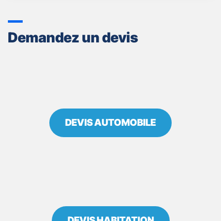
VENTE
GAN
ASSURANCES
Demandez un devis
THONON
LES
BAINS
-
GILLET
VÉRONIQUE
DEVIS AUTOMOBILE
DEVIS HABITATION