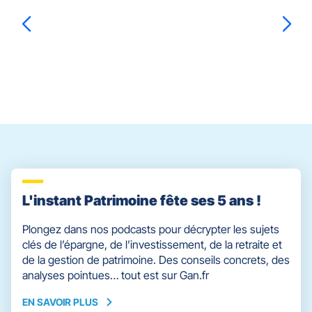
la
touche
ENTRÉE
pour
prendre
Marion
LAPEYRE
le
contrôle
du
slider
[ECHAP
pour
quitter]
L'instant Patrimoine fête ses 5 ans !
Plongez dans nos podcasts pour décrypter les sujets
clés de l’épargne, de l’investissement, de la retraite et
de la gestion de patrimoine. Des conseils concrets, des
analyses pointues… tout est sur Gan.fr
EN SAVOIR PLUS
EN