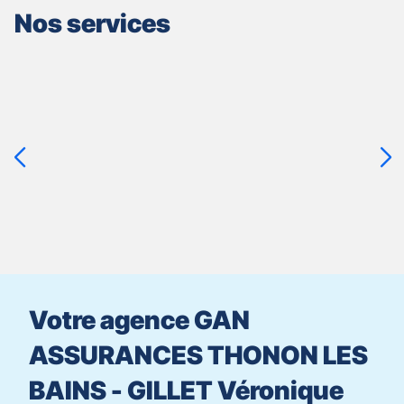
Nos services
Appuyer
sur
la
touche
ENTRÉE
pour
prendre
le
contrôle
du
slider
[ECHAP
pour
Votre agence GAN
quitter]
ASSURANCES THONON LES
BAINS - GILLET Véronique