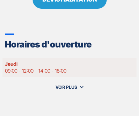
Horaires d'ouverture
Horaires
Jeudi
d'ouverture
09:00
-
12:00
14:00
-
18:00
d'aujourd'hui
VOIR PLUS
et
les
horaires
d'ouverture
de
votre
agence
Nos
GAN