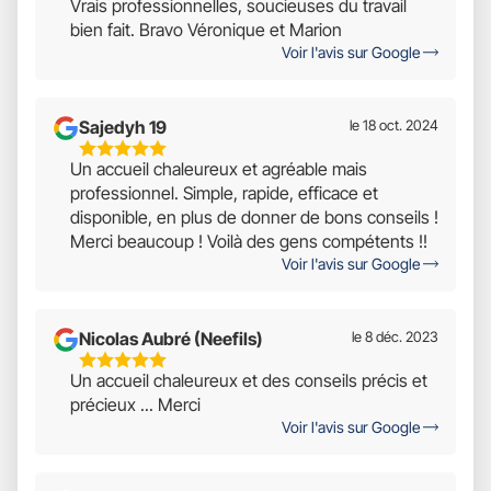
Vrais professionnelles, soucieuses du travail
Étoiles
bien fait. Bravo Véronique et Marion
Sur
Voir l'avis sur Google
5
Sajedyh 19
le 18 oct. 2024
5
Un accueil chaleureux et agréable mais
Étoiles
professionnel. Simple, rapide, efficace et
Sur
disponible, en plus de donner de bons conseils !
5
Merci beaucoup ! Voilà des gens compétents !!
Voir l'avis sur Google
Nicolas Aubré (Neefils)
le 8 déc. 2023
5
Un accueil chaleureux et des conseils précis et
Étoiles
précieux ... Merci
Sur
Voir l'avis sur Google
5