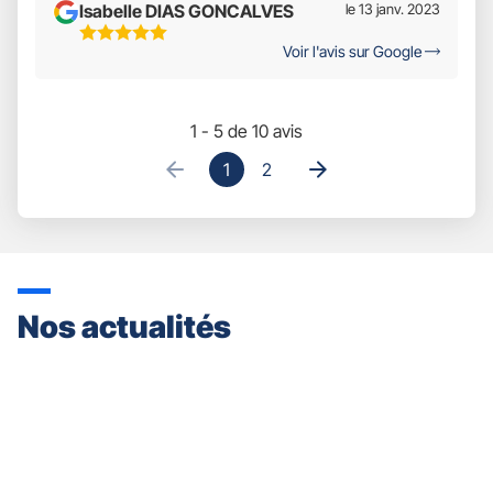
Isabelle DIAS GONCALVES
le 13 janv. 2023
5
Voir l'avis sur Google
Étoiles
Sur
5
1 - 5 de 10 avis
1
2
Nos actualités
Appuyer
sur
la
touche
ENTRÉE