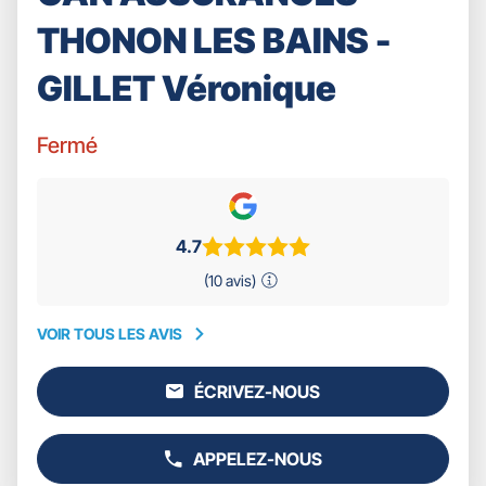
THONON LES BAINS -
GILLET Véronique
Fermé
4.7
(10 avis)
VOIR TOUS LES AVIS
VOIR
TOUS
ÉCRIVEZ-NOUS
LES
L'AGENCE
AVIS
GAN
ASSURANCES
APPELEZ-NOUS
THONON
AFFICHER