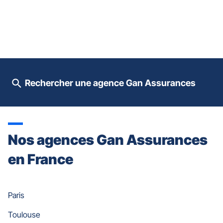
pour
prendre
le
contrôle
du
slider
[ECHAP
pour
Rechercher une agence Gan Assurances
quitter]
Nos agences Gan Assurances
en France
Paris
Toulouse