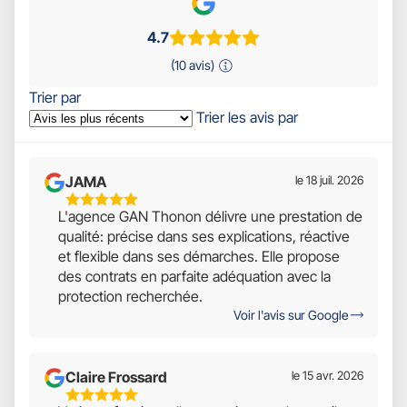
4.7
(10 avis)
Trier par
Trier les avis par
JAMA
le 18 juil. 2026
5
L'agence GAN Thonon délivre une prestation de
Étoiles
qualité: précise dans ses explications, réactive
Sur
et flexible dans ses démarches. Elle propose
5
des contrats en parfaite adéquation avec la
protection recherchée.
Voir l'avis sur Google
Claire Frossard
le 15 avr. 2026
5