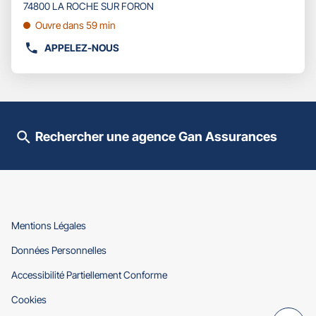
pour
74800 LA ROCHE SUR FORON
obtenir
Ouvre dans 59 min
de
plus
APPELEZ-NOUS
AFFICHER
amples
LE
informations
NUMÉRO
DE
TÉLÉPHONE
DU
Rechercher une agence Gan Assurances
POINT
DE
VENTE
GAN
ASSURANCES
LA
ROCHE
(ouvre
Mentions Légales
SUR
dans
(ouvre
Données Personnelles
FORON
une
dans
-
nouvelle
(ouvre
Accessibilité Partiellement Conforme
une
fenêtre)
XAVIER
dans
nouvelle
SYLVESTRE
(ouvre
Cookies
une
fenêtre)
dans
nouvelle