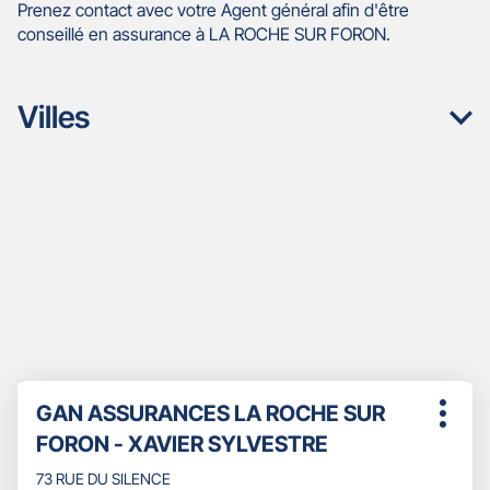
Prenez contact avec votre Agent général afin d'être
conseillé en assurance à LA ROCHE SUR FORON.
Villes
Appuyer
Point
GAN ASSURANCES LA ROCHE SUR
sur
Plus
de
la
FORON - XAVIER SYLVESTRE
d'opti
touche
vente
ENTRÉE
73 RUE DU SILENCE
: