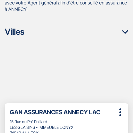
avec votre Agent général afin d'être conseillé en assurance
à ANNECY.
Villes
Appuyer
Point
GAN ASSURANCES ANNECY LAC
sur
Plus
de
la
d'opti
15 Rue du Pré Paillard
touche
vente
LES GLAISINS - IMMEUBLE L'ONYX
ENTRÉE
:
74940 ANNECY