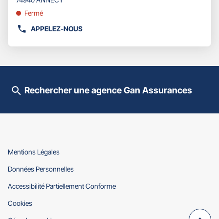
pour
obtenir
Fermé
de
APPELEZ-NOUS
plus
AFFICHER
amples
LE
informations
NUMÉRO
DE
TÉLÉPHONE
DU
Rechercher une agence Gan Assurances
POINT
DE
VENTE
GAN
ASSURANCES
ANNECY
LAC
(ouvre
Mentions Légales
dans
(ouvre
Données Personnelles
une
dans
nouvelle
(ouvre
Accessibilité Partiellement Conforme
une
fenêtre)
dans
nouvelle
(ouvre
Cookies
une
fenêtre)
dans
nouvelle