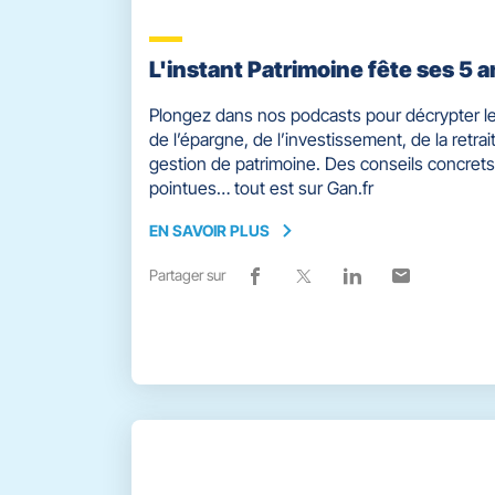
L'instant Patrimoine fête ses 5 a
Plongez dans nos podcasts pour décrypter le
de l’épargne, de l’investissement, de la retrait
gestion de patrimoine. Des conseils concrets
pointues… tout est sur Gan.fr
EN SAVOIR PLUS
EN
SAVOIR
Partager sur
Lien
(ouvre
Lien
(ouvre
Lien
(ouvre
Lien
(ouvre
PLUS
de
dans
de
dans
de
dans
de
dans
partage
une
partage
une
partage
une
partage
une
vers
nouvelle
vers
nouvelle
vers
nouvelle
vers
nouvelle
facebook
fenêtre)
x
fenêtre)
linkedin
fenêtre)
email
fenêtre)