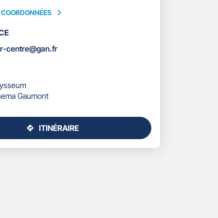
S COORDONNÉES
CE
ÉES
er-centre@gan.fr
dysseum
inema Gaumont
ITINÉRAIRE
JUSQU'AU
POINT
DE
VENTE
GAN
ASSURANCES
MONTPELLIER
CENTRE