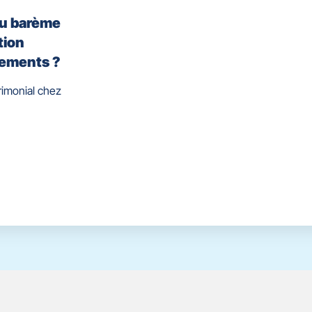
ou barème
tion
cements ?
rimonial chez