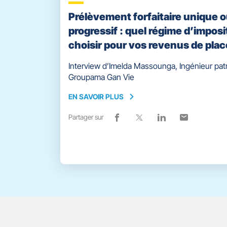
Prélèvement forfaitaire unique 
progressif : quel régime d’imposi
choisir pour vos revenus de pla
Interview d’Imelda Massounga, Ingénieur pat
Groupama Gan Vie
EN SAVOIR PLUS
EN
SAVOIR
Partager sur
Lien
(ouvre
Lien
(ouvre
Lien
(ouvre
Lien
(ouvre
PLUS
de
dans
de
dans
de
dans
de
dans
partage
une
partage
une
partage
une
partage
une
vers
nouvelle
vers
nouvelle
vers
nouvelle
vers
nouvelle
facebook
fenêtre)
x
fenêtre)
linkedin
fenêtre)
email
fenêtre)