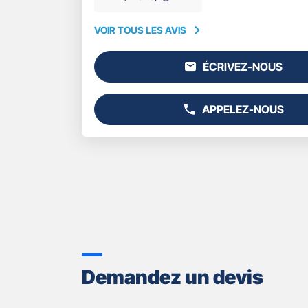
VOIR TOUS LES AVIS
VOIR
TOUS
ÉCRIVEZ-NOUS
LES
L'AGENCE
AVIS
GAN
ASSURANCES
APPELEZ-NOUS
MONTPELLIER
AFFICHER
CENTRE
LE
NUMÉRO
DE
TÉLÉPHONE
DU
POINT
DE
VENTE
GAN
ASSURANCES
MONTPELLIER
Demandez un devis
CENTRE