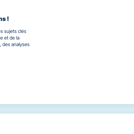
ns !
s sujets clés
e et de la
, des analyses