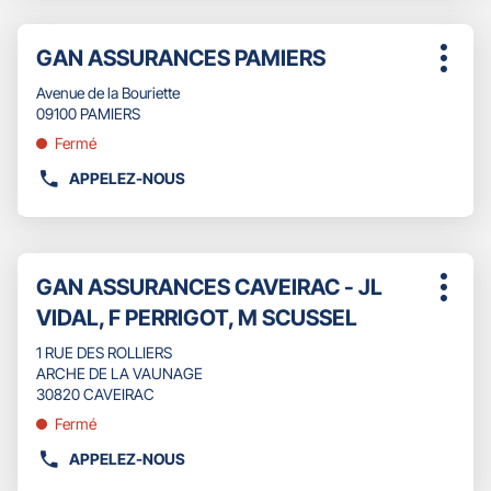
NUMÉRO
DE
Appuyer
TÉLÉPHONE
Point
GAN ASSURANCES PAMIERS
sur
Plus
DU
de
la
d'opti
POINT
Avenue de la Bouriette
touche
vente
DE
09100 PAMIERS
ENTRÉE
:
VENTE
pour
Fermé
GAN
obtenir
ASSURANCES
APPELEZ-NOUS
de
AFFICHER
FRONTON
plus
LE
-
amples
NUMÉRO
BAGATELLA
informations
DE
&
Appuyer
TÉLÉPHONE
Point
GAN ASSURANCES CAVEIRAC - JL
CAMPS
sur
Plus
DU
de
la
VIDAL, F PERRIGOT, M SCUSSEL
d'opti
POINT
touche
vente
DE
ENTRÉE
1 RUE DES ROLLIERS
:
VENTE
pour
ARCHE DE LA VAUNAGE
GAN
obtenir
30820 CAVEIRAC
ASSURANCES
de
Fermé
PAMIERS
plus
amples
APPELEZ-NOUS
AFFICHER
informations
LE