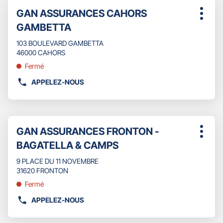
Appuyer
TÉLÉPHONE
Point
GAN ASSURANCES CAHORS
sur
Plus
DU
de
la
GAMBETTA
d'opti
POINT
touche
vente
DE
ENTRÉE
103 BOULEVARD GAMBETTA
:
VENTE
pour
46000 CAHORS
GAN
obtenir
Fermé
ASSURANCES
de
LOURDES
plus
APPELEZ-NOUS
AFFICHER
-
amples
LE
EDDIE
informations
NUMÉRO
BODIN
DE
Appuyer
TÉLÉPHONE
Point
GAN ASSURANCES FRONTON -
sur
Plus
DU
de
la
BAGATELLA & CAMPS
d'opti
POINT
touche
vente
DE
ENTRÉE
9 PLACE DU 11 NOVEMBRE
:
VENTE
pour
31620 FRONTON
GAN
obtenir
Fermé
ASSURANCES
de
CAHORS
plus
APPELEZ-NOUS
AFFICHER
GAMBETTA
amples
LE
informations