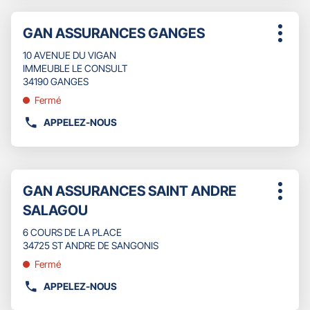
CROS
DE
ANTOINE
Appuyer
TÉLÉPHONE
ET
Point
GAN ASSURANCES GANGES
sur
Plus
DU
MATHIEU
de
la
d'opti
POINT
10 AVENUE DU VIGAN
touche
vente
DE
IMMEUBLE LE CONSULT
ENTRÉE
:
VENTE
34190 GANGES
pour
GAN
obtenir
Fermé
ASSURANCES
de
TOULOUSE
APPELEZ-NOUS
plus
AFFICHER
SAINT
amples
LE
ETIENNE
informations
NUMÉRO
DE
Appuyer
TÉLÉPHONE
Point
GAN ASSURANCES SAINT ANDRE
sur
Plus
DU
de
la
SALAGOU
d'opti
POINT
touche
vente
DE
ENTRÉE
6 COURS DE LA PLACE
:
VENTE
pour
34725 ST ANDRE DE SANGONIS
GAN
obtenir
Fermé
ASSURANCES
de
GANGES
plus
APPELEZ-NOUS
AFFICHER
amples
LE
informations