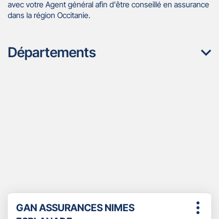
avec votre Agent général afin d'être conseillé en assurance
dans la région Occitanie.
Départements
Appuyer
Point
GAN ASSURANCES NIMES
sur
Plus
de
la