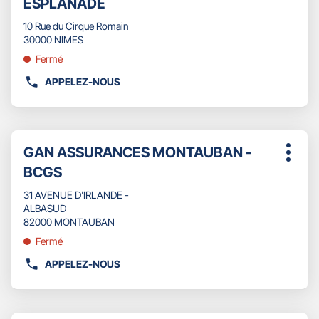
ESPLANADE
d'opti
touche
vente
ENTRÉE
10 Rue du Cirque Romain
:
pour
30000 NIMES
obtenir
Fermé
de
plus
APPELEZ-NOUS
AFFICHER
amples
LE
informations
NUMÉRO
DE
Appuyer
TÉLÉPHONE
Point
GAN ASSURANCES MONTAUBAN -
sur
Plus
DU
de
la
BCGS
d'opti
POINT
touche
vente
DE
ENTRÉE
31 AVENUE D'IRLANDE -
:
VENTE
pour
ALBASUD
GAN
obtenir
82000 MONTAUBAN
ASSURANCES
de
Fermé
NIMES
plus
ESPLANADE
amples
APPELEZ-NOUS
AFFICHER
informations
LE
NUMÉRO
DE