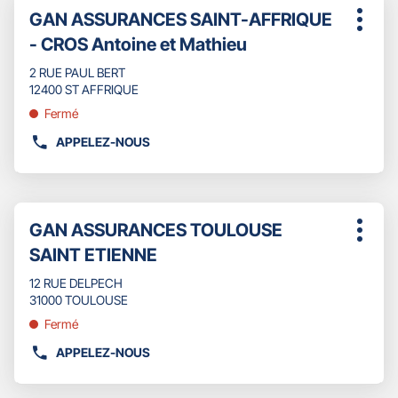
Appuyer
TÉLÉPHONE
Point
GAN ASSURANCES SAINT-AFFRIQUE
sur
Plus
DU
de
la
- CROS Antoine et Mathieu
d'opti
POINT
touche
vente
DE
ENTRÉE
2 RUE PAUL BERT
:
VENTE
pour
12400 ST AFFRIQUE
GAN
obtenir
Fermé
ASSURANCES
de
MONTAUBAN
plus
APPELEZ-NOUS
AFFICHER
-
amples
LE
BCGS
informations
NUMÉRO
DE
Appuyer
TÉLÉPHONE
Point
GAN ASSURANCES TOULOUSE
sur
Plus
DU
de
la
SAINT ETIENNE
d'opti
POINT
touche
vente
DE
ENTRÉE
12 RUE DELPECH
:
VENTE
pour
31000 TOULOUSE
GAN
obtenir
Fermé
ASSURANCES
de
SAINT-
plus
APPELEZ-NOUS
AFFICHER
AFFRIQUE
amples
LE
-
informations
NUMÉRO