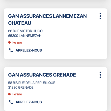
NUMÉRO
DE
Appuyer
TÉLÉPHONE
Point
GAN ASSURANCES LANNEMEZAN
sur
Plus
DU
de
la
CHATEAU
d'opti
POINT
touche
vente
DE
ENTRÉE
86 RUE VICTOR HUGO
:
VENTE
pour
65300 LANNEMEZAN
GAN
obtenir
Fermé
ASSURANCES
de
SAINT
plus
APPELEZ-NOUS
AFFICHER
ANDRE
amples
LE
SALAGOU
informations
NUMÉRO
DE
Appuyer
TÉLÉPHONE
Point
GAN ASSURANCES GRENADE
sur
Plus
DU
de
la
d'opti
POINT
58 BIS RUE DE LA REPUBLIQUE
touche
vente
DE
31330 GRENADE
ENTRÉE
:
VENTE
pour
Fermé
GAN
obtenir
ASSURANCES
APPELEZ-NOUS
de
AFFICHER
LANNEMEZAN
plus
LE