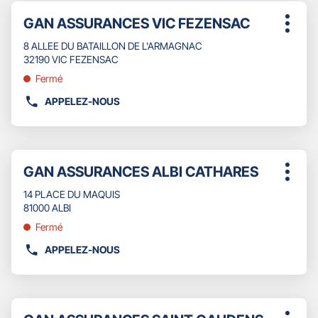
DE
Appuyer
TÉLÉPHONE
Point
GAN ASSURANCES VIC FEZENSAC
sur
Plus
DU
de
la
d'opti
POINT
8 ALLEE DU BATAILLON DE L'ARMAGNAC
touche
vente
DE
32190 VIC FEZENSAC
ENTRÉE
:
VENTE
pour
Fermé
GAN
obtenir
ASSURANCES
APPELEZ-NOUS
de
AFFICHER
TARBES
plus
LE
amples
NUMÉRO
informations
DE
Appuyer
TÉLÉPHONE
Point
GAN ASSURANCES ALBI CATHARES
sur
Plus
DU
de
la
d'opti
POINT
14 PLACE DU MAQUIS
touche
vente
DE
81000 ALBI
ENTRÉE
:
VENTE
pour
Fermé
GAN
obtenir
ASSURANCES
APPELEZ-NOUS
de
AFFICHER
VIC
plus
LE
FEZENSAC
amples
NUMÉRO
informations
DE
Appuyer
TÉLÉPHONE
Point