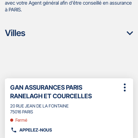
avec votre Agent général afin d'être conseillé en assurance
à PARIS.
Villes
Appuyer
Point
GAN ASSURANCES PARIS
sur
Plus
de
la
RANELAGH ET COURCELLES
d'opti
touche
vente
ENTRÉE
20 RUE JEAN DE LA FONTAINE
:
pour
75016 PARIS
obtenir
Fermé
de
plus
APPELEZ-NOUS
AFFICHER
amples