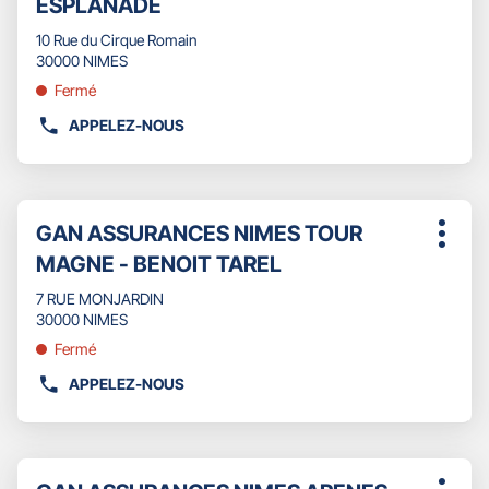
ESPLANADE
d'opti
touche
vente
ENTRÉE
10 Rue du Cirque Romain
:
pour
30000 NIMES
obtenir
Fermé
de
plus
APPELEZ-NOUS
AFFICHER
amples
LE
informations
NUMÉRO
DE
Appuyer
TÉLÉPHONE
Point
GAN ASSURANCES NIMES TOUR
sur
Plus
DU
de
la
MAGNE - BENOIT TAREL
d'opti
POINT
touche
vente
DE
ENTRÉE
7 RUE MONJARDIN
:
VENTE
pour
30000 NIMES
GAN
obtenir
Fermé
ASSURANCES
de
NIMES
plus
APPELEZ-NOUS
AFFICHER
ESPLANADE
amples
LE
informations
NUMÉRO
DE
Appuyer
TÉLÉPHONE
Point