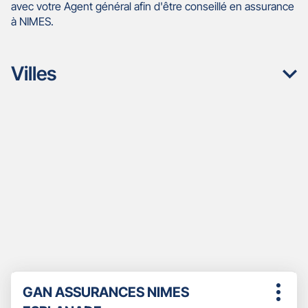
avec votre Agent général afin d'être conseillé en assurance
à NIMES.
Villes
Appuyer
Point
GAN ASSURANCES NIMES
sur
Plus
de
la