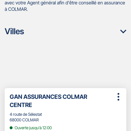
avec votre Agent général afin d'être conseillé en assurance
à COLMAR.
Villes
Appuyer
Point
GAN ASSURANCES COLMAR
sur
Plus
de
la
CENTRE
d'opti
touche
vente
ENTRÉE
4 route de Sélestat
:
pour
68000 COLMAR
obtenir
Ouverte jusqu'à 12:00
de