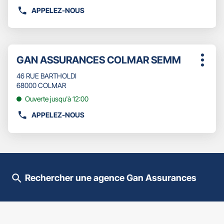
plus
APPELEZ-NOUS
AFFICHER
amples
LE
informations
NUMÉRO
DE
Appuyer
TÉLÉPHONE
Point
GAN ASSURANCES COLMAR SEMM
sur
Plus
DU
de
la
d'opti
POINT
46 RUE BARTHOLDI
touche
vente
DE
68000 COLMAR
ENTRÉE
:
VENTE
pour
Ouverte jusqu'à 12:00
GAN
obtenir
ASSURANCES
APPELEZ-NOUS
de
AFFICHER
COLMAR
plus
LE
CENTRE
amples
NUMÉRO
informations
DE
TÉLÉPHONE
DU
Rechercher une agence Gan Assurances
POINT
DE
VENTE
GAN
ASSURANCES