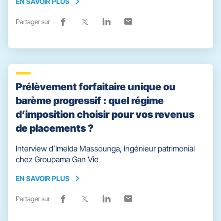
EN SAVOIR PLUS
EN
SAVOIR
Partager sur
Lien
(ouvre
Lien
(ouvre
Lien
(ouvre
Lien
(ouvre
PLUS
de
dans
de
dans
de
dans
de
dans
partage
une
partage
une
partage
une
partage
une
vers
nouvelle
vers
nouvelle
vers
nouvelle
vers
nouvelle
facebook
fenêtre)
x
fenêtre)
linkedin
fenêtre)
email
fenêtre)
Prélèvement forfaitaire unique ou
barème progressif : quel régime
d’imposition choisir pour vos revenus
de placements ?
Interview d’Imelda Massounga, Ingénieur patrimonial
chez Groupama Gan Vie
EN SAVOIR PLUS
EN
SAVOIR
Partager sur
Lien
(ouvre
Lien
(ouvre
Lien
(ouvre
Lien
(ouvre
PLUS
de
dans
de
dans
de
dans
de
dans