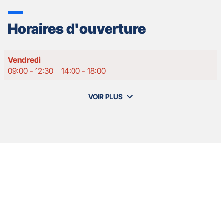
Horaires d'ouverture
Horaires
Vendredi
d'ouverture
09:00
-
12:30
14:00
-
18:00
d'aujourd'hui
VOIR PLUS
et
les
horaires
d'ouverture
de
votre
agence
Nos
GAN
Appuyer
ASSURANCES
agents
sur
AUCH
la
GASCOGNE
touche
-
ENTRÉE
Sébastien