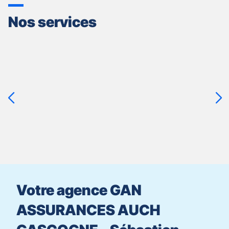
Nos services
Appuyer
sur
la
touche
ENTRÉE
pour
prendre
le
contrôle
du
slider
[ECHAP
pour
Votre agence GAN
quitter]
ASSURANCES AUCH