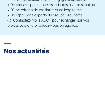
• De conseils personnalisés, adaptés à votre situation
• D’une relation de proximité et de long terme
• De l’appui des experts du groupe Groupama
👉 Contactez-moi à AUCH pour échanger sur vos
projets et prendre rendez-vous en agence.
Nos actualités
Appuyer
sur
la
touche
ENTRÉE
pour
prendre
le
contrôle