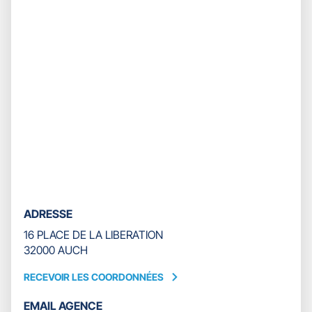
prendre
ASSURANCES
le
AUCH
contrôle
GASCOGNE
du
-
slider
SÉBASTIEN
[ECHAP
JOYA
pour
quitter]
ADRESSE
16 PLACE DE LA LIBERATION
32000 AUCH
RECEVOIR LES COORDONNÉES
RECEVOIR
LES
EMAIL AGENCE