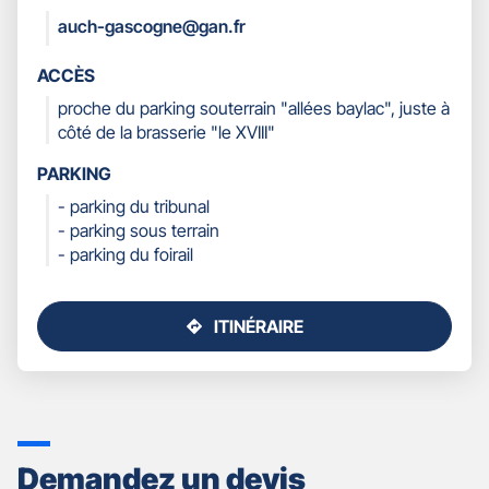
COORDONNÉES
auch-gascogne@gan.fr
ACCÈS
proche du parking souterrain "allées baylac", juste à
côté de la brasserie "le XVIII"
PARKING
- parking du tribunal
- parking sous terrain
- parking du foirail
ITINÉRAIRE
JUSQU'AU
POINT
DE
VENTE
GAN
ASSURANCES
Demandez un devis
AUCH