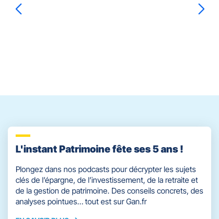
pour
JOYA
prendre
le
Sébastien
JOYA
contrôle
du
slider
[ECHAP
pour
quitter]
L'instant Patrimoine fête ses 5 ans !
Plongez dans nos podcasts pour décrypter les sujets
clés de l’épargne, de l’investissement, de la retraite et
de la gestion de patrimoine. Des conseils concrets, des
analyses pointues… tout est sur Gan.fr