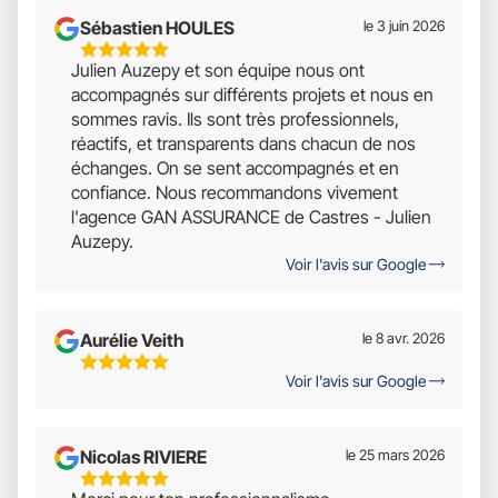
Sébastien HOULES
le 3 juin 2026
5
Julien Auzepy et son équipe nous ont
Étoiles
accompagnés sur différents projets et nous en
Sur
sommes ravis. Ils sont très professionnels,
5
réactifs, et transparents dans chacun de nos
échanges. On se sent accompagnés et en
confiance. Nous recommandons vivement
l'agence GAN ASSURANCE de Castres - Julien
Auzepy.
Voir l'avis sur Google
Aurélie Veith
le 8 avr. 2026
5
Voir l'avis sur Google
Étoiles
Sur
5
Nicolas RIVIERE
le 25 mars 2026
5