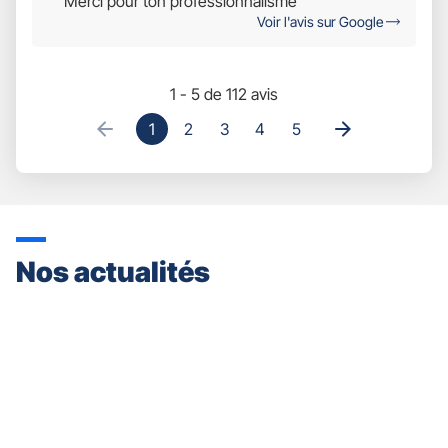
Merci pour ton professionnalisme
Étoiles
Voir l'avis sur Google
Sur
5
1 - 5 de 112 avis
1
2
3
4
5
Nos actualités
Appuyer
sur
la
touche
ENTRÉE
pour