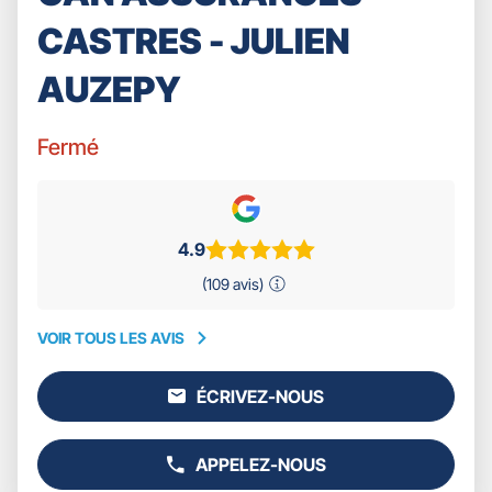
CASTRES - JULIEN
AUZEPY
Fermé
4.9
(109 avis)
VOIR TOUS LES AVIS
VOIR
TOUS
ÉCRIVEZ-NOUS
LES
L'AGENCE
AVIS
GAN
ASSURANCES
APPELEZ-NOUS
CASTRES
AFFICHER