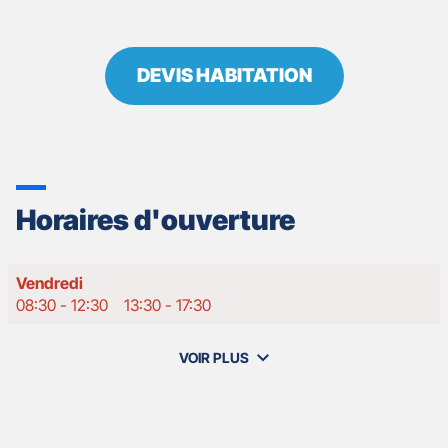
DEVIS HABITATION
Horaires d'ouverture
Horaires
Vendredi
d'ouverture
08:30
-
12:30
13:30
-
17:30
d'aujourd'hui
VOIR PLUS
et
les
horaires
d'ouverture
de