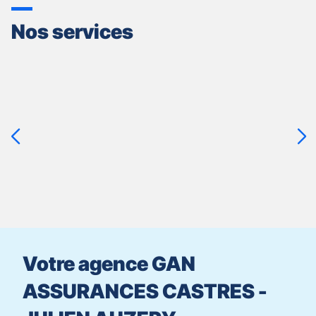
Nos services
Appuyer
sur
la
touche
ENTRÉE
pour
prendre
le
contrôle
du
slider
[ECHAP
pour
Votre agence GAN
quitter]
ASSURANCES CASTRES -