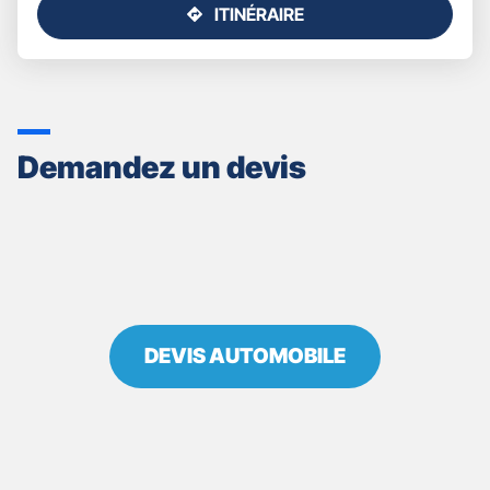
ITINÉRAIRE
JUSQU'AU
POINT
DE
VENTE
GAN
ASSURANCES
Demandez un devis
CASTRES
-
JULIEN
AUZEPY
DEVIS AUTOMOBILE