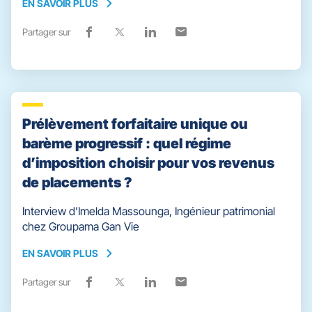
EN SAVOIR PLUS
EN
SAVOIR
Partager sur
Lien
(ouvre
Lien
(ouvre
Lien
(ouvre
Lien
(ouvre
PLUS
de
dans
de
dans
de
dans
de
dans
partage
une
partage
une
partage
une
partage
une
vers
nouvelle
vers
nouvelle
vers
nouvelle
vers
nouvelle
facebook
fenêtre)
x
fenêtre)
linkedin
fenêtre)
email
fenêtre)
Prélèvement forfaitaire unique ou
barème progressif : quel régime
d’imposition choisir pour vos revenus
de placements ?
Interview d’Imelda Massounga, Ingénieur patrimonial
chez Groupama Gan Vie
EN SAVOIR PLUS
EN
SAVOIR
Partager sur
Lien
(ouvre
Lien
(ouvre
Lien
(ouvre
Lien
(ouvre
PLUS
de
dans
de
dans
de
dans
de
dans