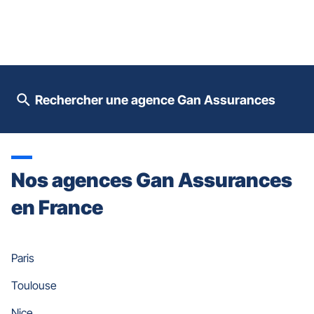
prendre
le
contrôle
du
slider
[ECHAP
pour
Rechercher une agence Gan Assurances
quitter]
Nos agences Gan Assurances
en France
Paris
Toulouse
Nice