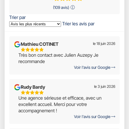
(109 avis)
Trier par
Trier les avis par
Mathieu COTINET
le 18 juin 2026
5
Très bon contact avec Julien Auzepy Je
Étoiles
recommande
Sur
Voir l'avis sur Google
5
Rudy Bardy
le 3 juin 2026
5
Une agence sérieuse et efficace, avec un
Étoiles
excellent accueil. Merci pour votre
Sur
accompagnement !
5
Voir l'avis sur Google