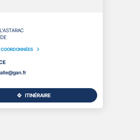
 L'ASTARAC
NDE
S COORDONNÉES
CE
ÉES
alle@gan.fr
ITINÉRAIRE
JUSQU'AU
POINT
DE
VENTE
GAN
ASSURANCES
MIRANDE