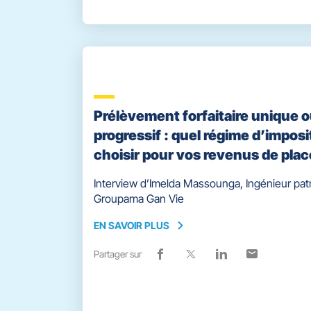
vers
nouvelle
vers
nouvelle
vers
nouvelle
vers
nouvelle
facebook
fenêtre)
x
fenêtre)
linkedin
fenêtre)
email
fenêtre)
Prélèvement forfaitaire unique 
progressif : quel régime d’imposi
choisir pour vos revenus de pla
Interview d’Imelda Massounga, Ingénieur pat
Groupama Gan Vie
EN SAVOIR PLUS
EN
SAVOIR
Partager sur
Lien
(ouvre
Lien
(ouvre
Lien
(ouvre
Lien
(ouvre
PLUS
de
dans
de
dans
de
dans
de
dans
partage
une
partage
une
partage
une
partage
une
vers
nouvelle
vers
nouvelle
vers
nouvelle
vers
nouvelle