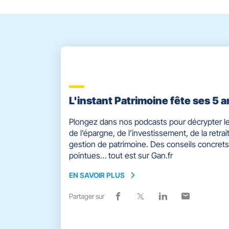
quitter]
L'instant Patrimoine fête ses 5 a
Plongez dans nos podcasts pour décrypter le
de l’épargne, de l’investissement, de la retrait
gestion de patrimoine. Des conseils concrets
pointues… tout est sur Gan.fr
EN SAVOIR PLUS
EN
SAVOIR
Partager sur
Lien
(ouvre
Lien
(ouvre
Lien
(ouvre
Lien
(ouvre
PLUS
de
dans
de
dans
de
dans
de
dans
partage
une
partage
une
partage
une
partage
une