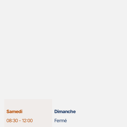
HALLE
Horaires
Samedi
Dimanche
d'ouverture
08:30
-
12:00
Fermé
d'aujourd'hui