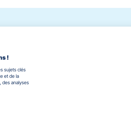
ns !
s sujets clés
e et de la
, des analyses