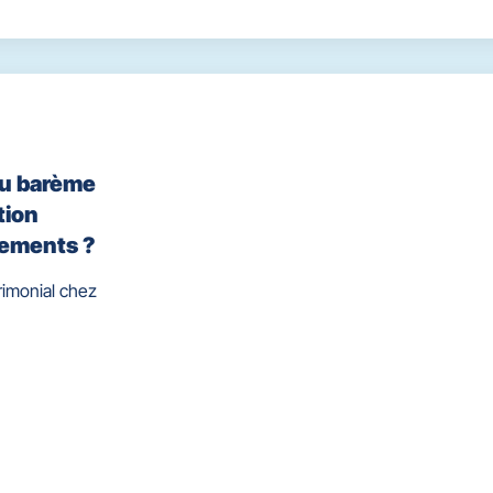
ou barème
tion
cements ?
rimonial chez