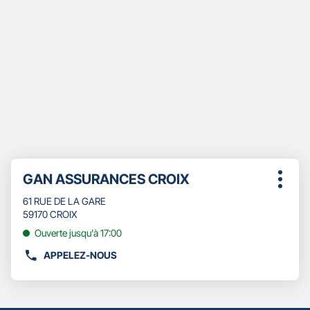
Appuyer
Point
GAN ASSURANCES CROIX
sur
Plus
de
la
d'opti
61 RUE DE LA GARE
touche
vente
59170 CROIX
ENTRÉE
:
pour
Ouverte jusqu'à 17:00
obtenir
APPELEZ-NOUS
de
AFFICHER
plus
LE
amples
NUMÉRO
informations
DE