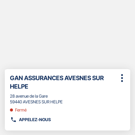
Appuyer
Point
GAN ASSURANCES AVESNES SUR
sur
Plus
de
la
HELPE
d'opti
touche
vente
ENTRÉE
28 avenue de la Gare
:
pour
59440 AVESNES SUR HELPE
obtenir
Fermé
de
plus
APPELEZ-NOUS
AFFICHER
amples
LE
informations
NUMÉRO