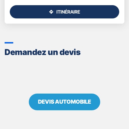
ITINÉRAIRE
JUSQU'AU
POINT
DE
VENTE
GAN
ASSURANCES
Demandez un devis
PONT
A
MOUSSON
DEVIS AUTOMOBILE