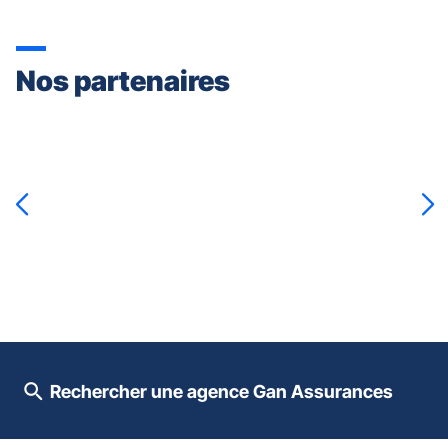
Nos partenaires
Appuyer
sur
la
touche
ENTRÉE
pour
prendre
le
contrôle
du
slider
[ECHAP
pour
Rechercher une agence Gan Assurances
quitter]