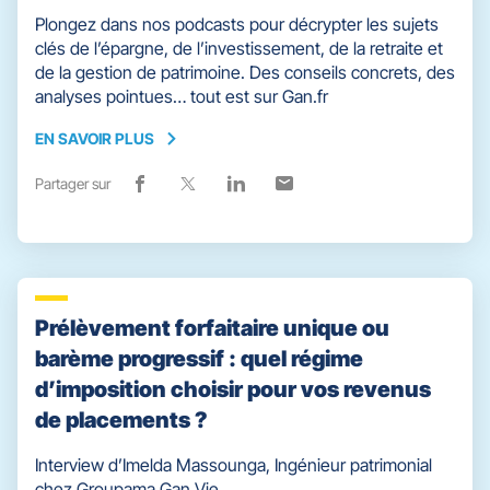
Plongez dans nos podcasts pour décrypter les sujets
clés de l’épargne, de l’investissement, de la retraite et
de la gestion de patrimoine. Des conseils concrets, des
analyses pointues… tout est sur Gan.fr
EN SAVOIR PLUS
EN
SAVOIR
Partager sur
Lien
(ouvre
Lien
(ouvre
Lien
(ouvre
Lien
(ouvre
PLUS
de
dans
de
dans
de
dans
de
dans
partage
une
partage
une
partage
une
partage
une
vers
nouvelle
vers
nouvelle
vers
nouvelle
vers
nouvelle
facebook
fenêtre)
x
fenêtre)
linkedin
fenêtre)
email
fenêtre)
Prélèvement forfaitaire unique ou
barème progressif : quel régime
d’imposition choisir pour vos revenus
de placements ?
Interview d’Imelda Massounga, Ingénieur patrimonial
chez Groupama Gan Vie