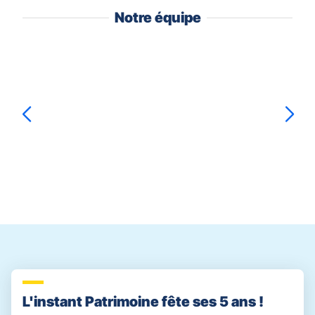
Notre équipe
Appuyer
sur
la
touche
ENTRÉE
pour
prendre
Nicolas
DE RODAT
le
contrôle
du
slider
[ECHAP
pour
quitter]
L'instant Patrimoine fête ses 5 ans !