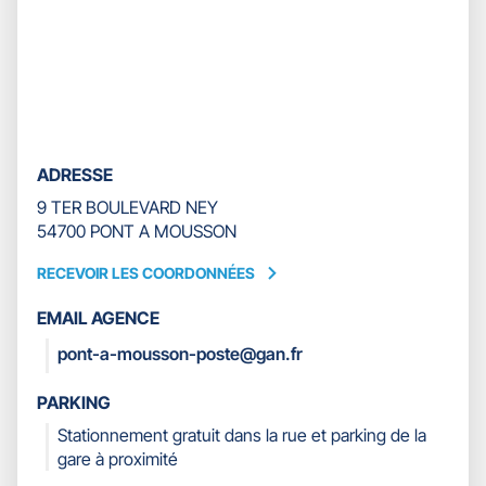
du
slider
[ECHAP
pour
quitter]
ADRESSE
9 TER BOULEVARD NEY
54700 PONT A MOUSSON
RECEVOIR LES COORDONNÉES
RECEVOIR
LES
EMAIL AGENCE
COORDONNÉES
pont-a-mousson-poste@gan.fr
PARKING
Stationnement gratuit dans la rue et parking de la
gare à proximité