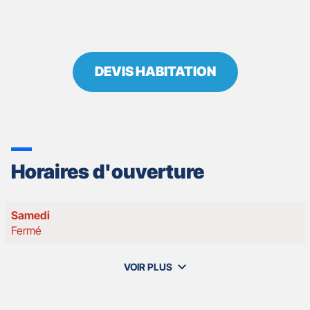
DEVIS HABITATION
Horaires d'ouverture
Horaires
Samedi
d'ouverture
Fermé
d'aujourd'hui
VOIR PLUS
et
les
horaires