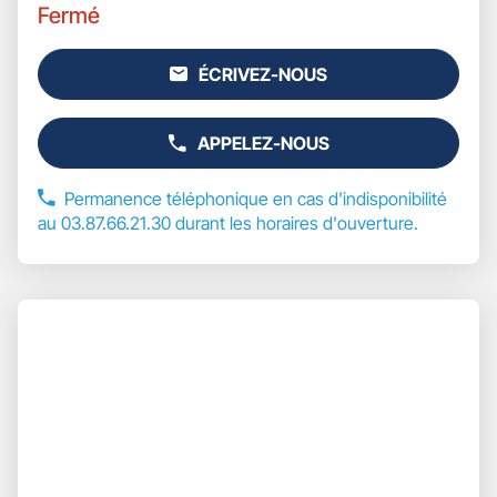
Fermé
ÉCRIVEZ-NOUS
L'AGENCE
GAN
ASSURANCES
APPELEZ-NOUS
PONT
AFFICHER
A
LE
MOUSSON
NUMÉRO
Permanence téléphonique en cas d'indisponibilité
DE
au 03.87.66.21.30 durant les horaires d'ouverture.
TÉLÉPHONE
DU
POINT
DE
Appuyer
VENTE
sur
GAN
la
ASSURANCES
touche
PONT
ENTRÉE
A
pour
MOUSSON
prendre
le
contrôle