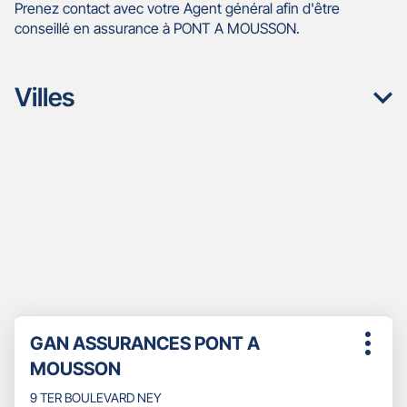
Prenez contact avec votre Agent général afin d'être
conseillé en assurance à PONT A MOUSSON.
Villes
Appuyer
Point
GAN ASSURANCES PONT A
sur
Plus
de
la
MOUSSON
d'opti
touche
vente
ENTRÉE
9 TER BOULEVARD NEY
: