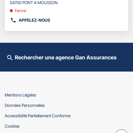
pour
54700 PONT A MOUSSON
obtenir
Fermé
de
plus
APPELEZ-NOUS
AFFICHER
amples
LE
informations
NUMÉRO
DE
TÉLÉPHONE
DU
Rechercher une agence Gan Assurances
POINT
DE
VENTE
GAN
ASSURANCES
PONT
A
(ouvre
Mentions Légales
MOUSSON
dans
(ouvre
Données Personnelles
une
dans
nouvelle
(ouvre
Accessibilité Partiellement Conforme
une
fenêtre)
dans
nouvelle
(ouvre
Cookies
une
fenêtre)
dans
nouvelle