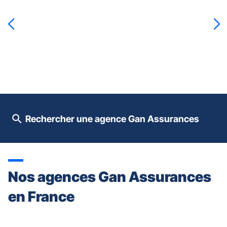
sur
la
touche
ENTRÉE
pour
prendre
le
contrôle
du
slider
[ECHAP
pour
Rechercher une agence Gan Assurances
quitter]
Nos agences Gan Assurances
en France