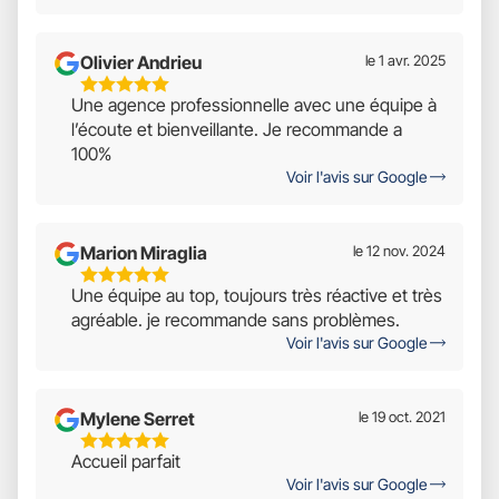
Olivier Andrieu
le 1 avr. 2025
5
Une agence professionnelle avec une équipe à
Étoiles
l’écoute et bienveillante. Je recommande a
Sur
100%
5
Voir l'avis sur Google
Marion Miraglia
le 12 nov. 2024
5
Une équipe au top, toujours très réactive et très
Étoiles
agréable. je recommande sans problèmes.
Sur
Voir l'avis sur Google
5
Mylene Serret
le 19 oct. 2021
5
Accueil parfait
Étoiles
Voir l'avis sur Google
Sur