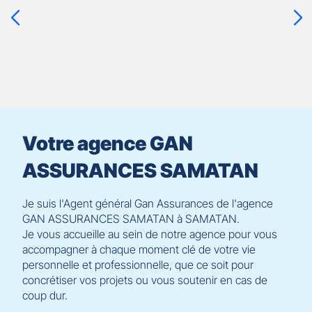
ENTRÉE
pour
prendre
le
contrôle
du
slider
[ECHAP
pour
Votre agence GAN
quitter]
ASSURANCES SAMATAN
Je suis l'Agent général Gan Assurances de l'agence
GAN ASSURANCES SAMATAN à SAMATAN.
Je vous accueille au sein de notre agence pour vous
accompagner à chaque moment clé de votre vie
personnelle et professionnelle, que ce soit pour
concrétiser vos projets ou vous soutenir en cas de
coup dur.