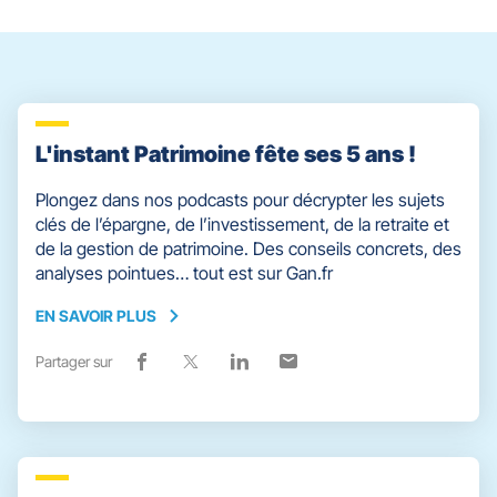
quitter]
L'instant Patrimoine fête ses 5 ans !
Plongez dans nos podcasts pour décrypter les sujets
clés de l’épargne, de l’investissement, de la retraite et
de la gestion de patrimoine. Des conseils concrets, des
analyses pointues… tout est sur Gan.fr
EN SAVOIR PLUS
EN
SAVOIR
Partager sur
Lien
(ouvre
Lien
(ouvre
Lien
(ouvre
Lien
(ouvre
PLUS
de
dans
de
dans
de
dans
de
dans
partage
une
partage
une
partage
une
partage
une
vers
nouvelle
vers
nouvelle
vers
nouvelle
vers
nouvelle
facebook
fenêtre)
x
fenêtre)
linkedin
fenêtre)
email
fenêtre)