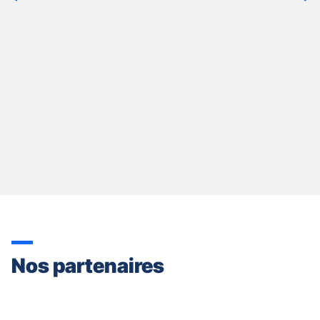
quitter]
Nos partenaires
Appuyer