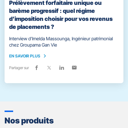
Prélèvement forfaitaire unique ou
barème progressif : quel régime
d’imposition choisir pour vos revenus
de placements ?
Interview d’Imelda Massounga, Ingénieur patrimonial
chez Groupama Gan Vie
EN SAVOIR PLUS
EN
SAVOIR
Partager sur
Lien
(ouvre
Lien
(ouvre
Lien
(ouvre
Lien
(ouvre
PLUS
de
dans
de
dans
de
dans
de
dans
partage
une
partage
une
partage
une
partage
une
vers
nouvelle
vers
nouvelle
vers
nouvelle
vers
nouvelle
facebook
fenêtre)
x
fenêtre)
linkedin
fenêtre)
email
fenêtre)
Nos produits