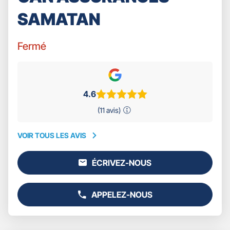
SAMATAN
Fermé
4.6
(11 avis)
VOIR TOUS LES AVIS
VOIR
TOUS
ÉCRIVEZ-NOUS
LES
L'AGENCE
AVIS
GAN
ASSURANCES
APPELEZ-NOUS
SAMATAN
AFFICHER
LE
NUMÉRO
DE