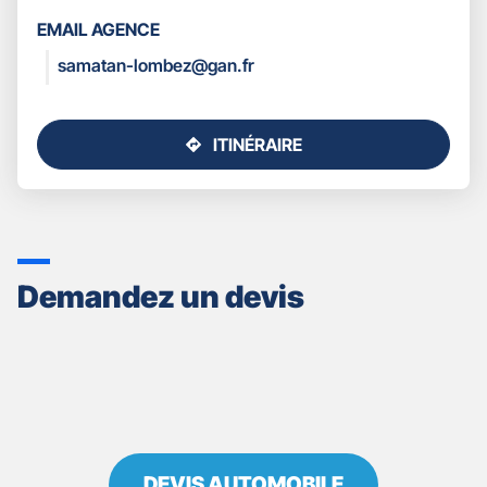
LES
EMAIL AGENCE
COORDONNÉES
samatan-lombez@gan.fr
ITINÉRAIRE
JUSQU'AU
POINT
DE
VENTE
GAN
ASSURANCES
Demandez un devis
SAMATAN
DEVIS AUTOMOBILE