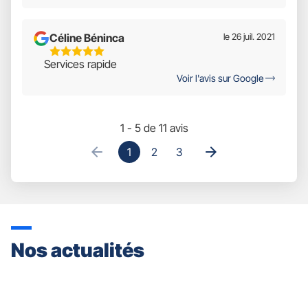
5
Céline Béninca
le 26 juil. 2021
5
Services rapide
Étoiles
Voir l'avis sur Google
Sur
5
1 - 5 de 11 avis
1
2
3
Nos actualités
Appuyer
sur