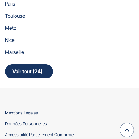
Paris
Toulouse
Metz
Nice
Marseille
Voir tout (24)
de
points
de
vente
de
Gan
Assurances
(ouvre
Mentions Légales
dans
(ouvre
Données Personnelles
une
dans
nouvelle
Remo
(navi
(ouvre
Accessibilité Partiellement Conforme
une
fenêtre)