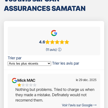
ASSURANCES SAMATAN
4.6
(11 avis)
Trier par
Trier les avis par
Mick MAC
le 29 déc. 2025
1
Nothing but problems. Tried to charge us when
Étoiles
they made a mistake. Definately would not
Sur
recomend them.
5
Voir l'avis sur Google