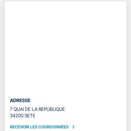
Appuyer
TÉLÉPHONE
sur
DU
la
POINT
touche
DE
ENTRÉE
VENTE
pour
GAN
prendre
ASSURANCES
le
SETE
contrôle
DAUPHIN
du
slider
[ECHAP
pour
quitter]
ADRESSE
7 QUAI DE LA REPUBLIQUE
34200 SETE
RECEVOIR LES COORDONNÉES
RECEVOIR