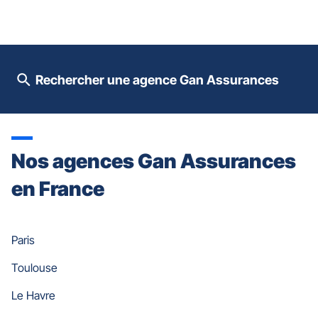
le
contrôle
du
slider
[ECHAP
pour
Rechercher une agence Gan Assurances
quitter]
Nos agences Gan Assurances
en France
Paris
Toulouse
Le Havre