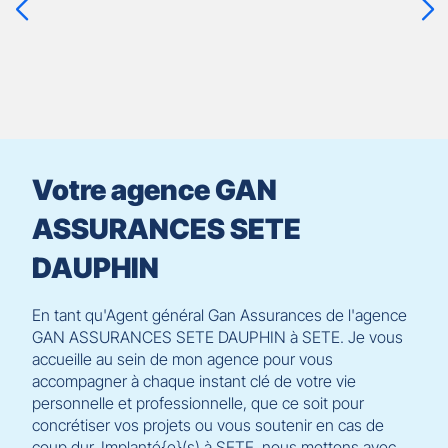
ENTRÉE
pour
prendre
le
contrôle
du
slider
[ECHAP
pour
Votre agence GAN
quitter]
ASSURANCES SETE
DAUPHIN
En tant qu'Agent général Gan Assurances de l'agence
GAN ASSURANCES SETE DAUPHIN à SETE. Je vous
accueille au sein de mon agence pour vous
accompagner à chaque instant clé de votre vie
personnelle et professionnelle, que ce soit pour
concrétiser vos projets ou vous soutenir en cas de
coup dur. Implanté{e}(s) à SETE, nous mettons avec