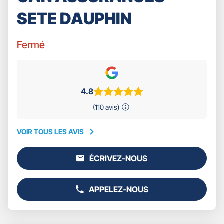
SETE DAUPHIN
Fermé
4.8
(110 avis)
VOIR TOUS LES AVIS
VOIR
TOUS
ÉCRIVEZ-NOUS
LES
L'AGENCE
AVIS
GAN
ASSURANCES
APPELEZ-NOUS
SETE
AFFICHER
DAUPHIN
LE
NUMÉRO
DE