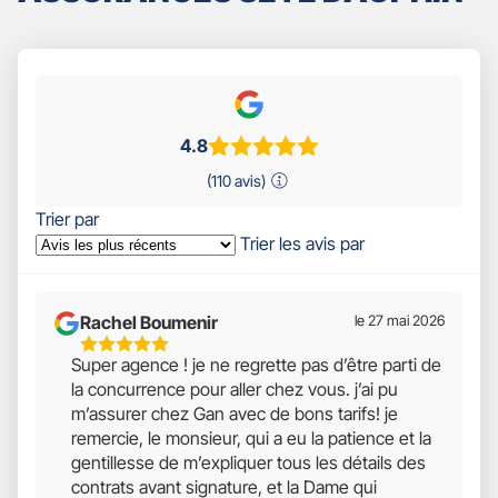
4.8
(110 avis)
Trier par
Trier les avis par
Rachel Boumenir
le 27 mai 2026
5
Super agence ! je ne regrette pas d’être parti de
Étoiles
la concurrence pour aller chez vous. j’ai pu
Sur
m’assurer chez Gan avec de bons tarifs! je
5
remercie, le monsieur, qui a eu la patience et la
gentillesse de m’expliquer tous les détails des
contrats avant signature, et la Dame qui