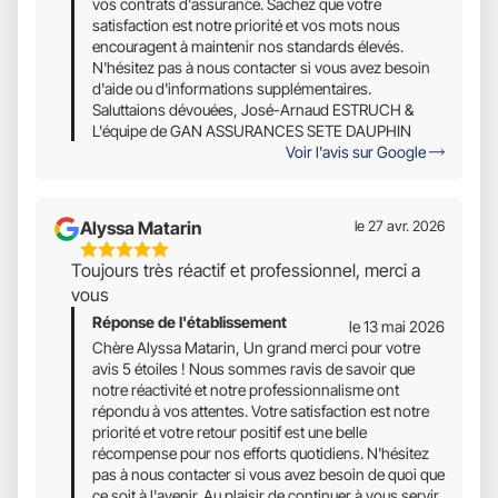
vos contrats d'assurance. Sachez que votre
satisfaction est notre priorité et vos mots nous
encouragent à maintenir nos standards élevés.
N'hésitez pas à nous contacter si vous avez besoin
d'aide ou d'informations supplémentaires.
Saluttaions dévouées, José-Arnaud ESTRUCH &
L'équipe de GAN ASSURANCES SETE DAUPHIN
Voir l'avis sur Google
Alyssa Matarin
le 27 avr. 2026
5
Toujours très réactif et professionnel, merci a
Étoiles
vous
Sur
Réponse de l'établissement
5
le 13 mai 2026
Chère Alyssa Matarin, Un grand merci pour votre
avis 5 étoiles ! Nous sommes ravis de savoir que
notre réactivité et notre professionnalisme ont
répondu à vos attentes. Votre satisfaction est notre
priorité et votre retour positif est une belle
récompense pour nos efforts quotidiens. N'hésitez
pas à nous contacter si vous avez besoin de quoi que
ce soit à l'avenir. Au plaisir de continuer à vous servir