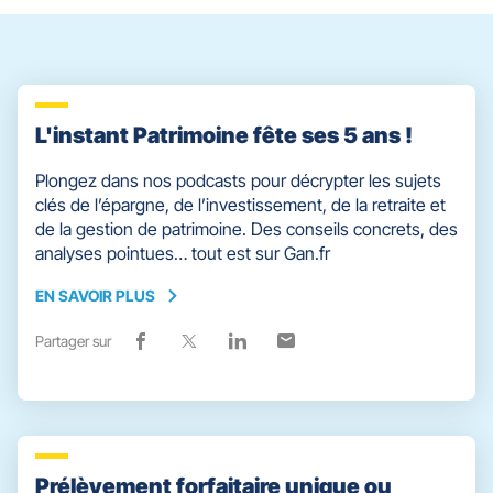
pour
quitter]
L'instant Patrimoine fête ses 5 ans !
Plongez dans nos podcasts pour décrypter les sujets
clés de l’épargne, de l’investissement, de la retraite et
de la gestion de patrimoine. Des conseils concrets, des
analyses pointues… tout est sur Gan.fr
EN SAVOIR PLUS
EN
SAVOIR
Partager sur
Lien
(ouvre
Lien
(ouvre
Lien
(ouvre
Lien
(ouvre
PLUS
de
dans
de
dans
de
dans
de
dans
partage
une
partage
une
partage
une
partage
une
vers
nouvelle
vers
nouvelle
vers
nouvelle
vers
nouvelle
facebook
fenêtre)
x
fenêtre)
linkedin
fenêtre)
email
fenêtre)
Prélèvement forfaitaire unique ou