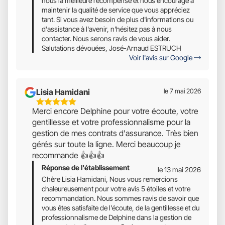
nous la meilleure récompense et nous encourage à
maintenir la qualité de service que vous appréciez
tant. Si vous avez besoin de plus d'informations ou
d'assistance à l'avenir, n'hésitez pas à nous
contacter. Nous serons ravis de vous aider.
Salutations dévouées, José-Arnaud ESTRUCH
Voir l'avis sur Google
Lisia Hamidani
le 7 mai 2026
5
Merci encore Delphine pour votre écoute, votre
Étoiles
gentillesse et votre professionnalisme pour la
Sur
gestion de mes contrats d'assurance. Très bien
5
gérés sur toute la ligne. Merci beaucoup je
recommande 👍👍👍
Réponse de l'établissement
le 13 mai 2026
Chère Lisia Hamidani, Nous vous remercions
chaleureusement pour votre avis 5 étoiles et votre
recommandation. Nous sommes ravis de savoir que
vous êtes satisfaite de l'écoute, de la gentillesse et du
professionnalisme de Delphine dans la gestion de