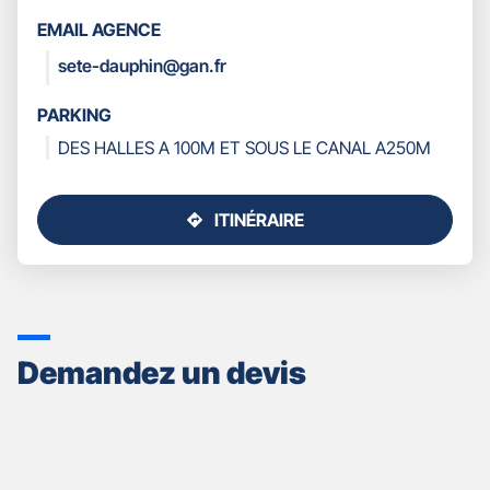
LES
EMAIL AGENCE
COORDONNÉES
sete-dauphin@gan.fr
PARKING
DES HALLES A 100M ET SOUS LE CANAL A250M
ITINÉRAIRE
JUSQU'AU
POINT
DE
VENTE
GAN
ASSURANCES
Demandez un devis
SETE
DAUPHIN