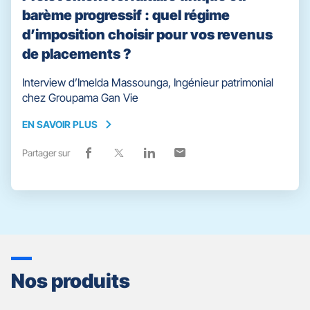
barème progressif : quel régime
d’imposition choisir pour vos revenus
de placements ?
Interview d’Imelda Massounga, Ingénieur patrimonial
chez Groupama Gan Vie
EN SAVOIR PLUS
EN
SAVOIR
Partager sur
Lien
(ouvre
Lien
(ouvre
Lien
(ouvre
Lien
(ouvre
PLUS
de
dans
de
dans
de
dans
de
dans
partage
une
partage
une
partage
une
partage
une
vers
nouvelle
vers
nouvelle
vers
nouvelle
vers
nouvelle
facebook
fenêtre)
x
fenêtre)
linkedin
fenêtre)
email
fenêtre)
Nos produits