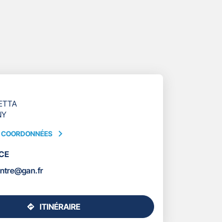
ETTA
NY
S COORDONNÉES
CE
ÉES
entre@gan.fr
ITINÉRAIRE
JUSQU'AU