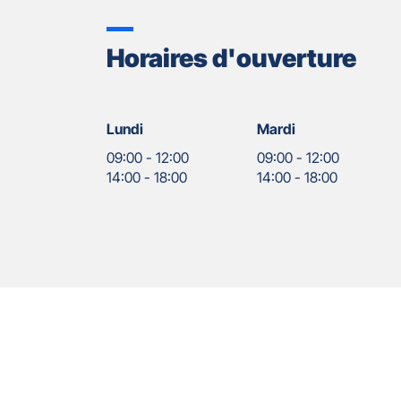
Horaires d'ouverture
Lundi
Mardi
09:00
-
12:00
09:00
-
12:00
14:00
-
18:00
14:00
-
18:00
Nos
Appuyer
agents
sur
la