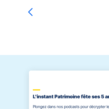
touche
ENTRÉE
pour
prendre
le
Lionel
PANAZZA
contrôle
du
slider
[ECHAP
pour
quitter]
L'instant Patrimoine fête ses 5 a
Plongez dans nos podcasts pour décrypter le