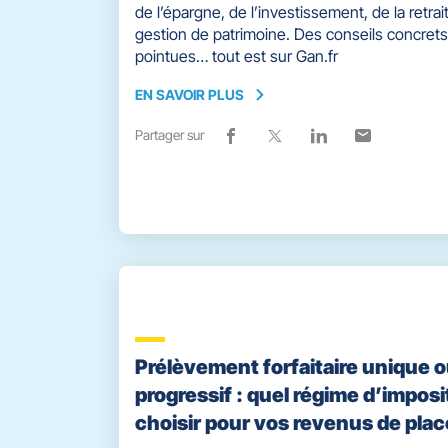
de l’épargne, de l’investissement, de la retrait
gestion de patrimoine. Des conseils concrets
pointues… tout est sur Gan.fr
EN SAVOIR PLUS
EN
SAVOIR
Partager sur
Lien
(ouvre
Lien
(ouvre
Lien
(ouvre
Lien
(ouvre
PLUS
de
dans
de
dans
de
dans
de
dans
partage
une
partage
une
partage
une
partage
une
vers
nouvelle
vers
nouvelle
vers
nouvelle
vers
nouvelle
facebook
fenêtre)
x
fenêtre)
linkedin
fenêtre)
email
fenêtre)
Prélèvement forfaitaire unique 
progressif : quel régime d’imposi
choisir pour vos revenus de pla