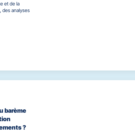
e et de la
, des analyses
ou barème
tion
cements ?