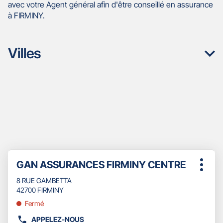
avec votre Agent général afin d'être conseillé en assurance
à FIRMINY.
Villes
Appuyer
Point
GAN ASSURANCES FIRMINY CENTRE
sur
Plus
de
la
d'opti
8 RUE GAMBETTA
touche
vente
42700 FIRMINY
ENTRÉE
:
pour
Fermé
obtenir
APPELEZ-NOUS
de