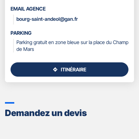
LES
EMAIL AGENCE
COORDONNÉES
bourg-saint-andeol@gan.fr
PARKING
Parking gratuit en zone bleue sur la place du Champ
de Mars
ITINÉRAIRE
JUSQU'AU
POINT
DE
VENTE
GAN
ASSURANCES
Demandez un devis
BOURG
SAINT
ANDEOL