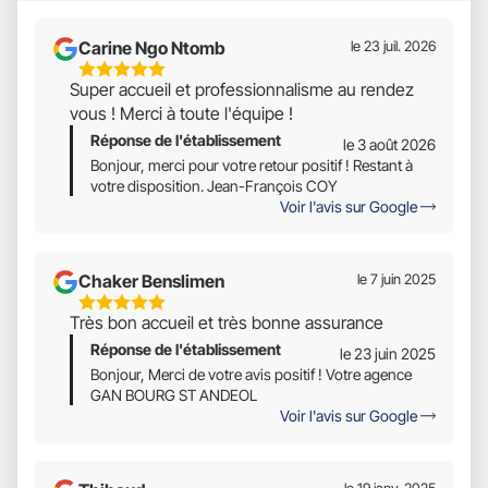
Carine Ngo Ntomb
le 23 juil. 2026
5
Super accueil et professionnalisme au rendez
Étoiles
vous ! Merci à toute l'équipe !
Sur
Réponse de l'établissement
5
le 3 août 2026
Bonjour, merci pour votre retour positif ! Restant à
votre disposition. Jean-François COY
Voir l'avis sur Google
Chaker Benslimen
le 7 juin 2025
5
Très bon accueil et très bonne assurance
Étoiles
Réponse de l'établissement
Sur
le 23 juin 2025
5
Bonjour, Merci de votre avis positif ! Votre agence
GAN BOURG ST ANDEOL
Voir l'avis sur Google