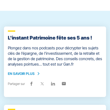
slider
[ECHAP
pour
quitter]
L'instant Patrimoine fête ses 5 ans !
Plongez dans nos podcasts pour décrypter les sujets
clés de l’épargne, de l’investissement, de la retraite et
de la gestion de patrimoine. Des conseils concrets, des
analyses pointues… tout est sur Gan.fr
EN SAVOIR PLUS
EN
SAVOIR
Partager sur
Lien
(ouvre
Lien
(ouvre
Lien
(ouvre
Lien
(ouvre
PLUS
de
dans
de
dans
de
dans
de
dans
partage
une
partage
une
partage
une
partage
une
vers
nouvelle
vers
nouvelle
vers
nouvelle
vers
nouvelle
facebook
fenêtre)
x
fenêtre)
linkedin
fenêtre)
email
fenêtre)