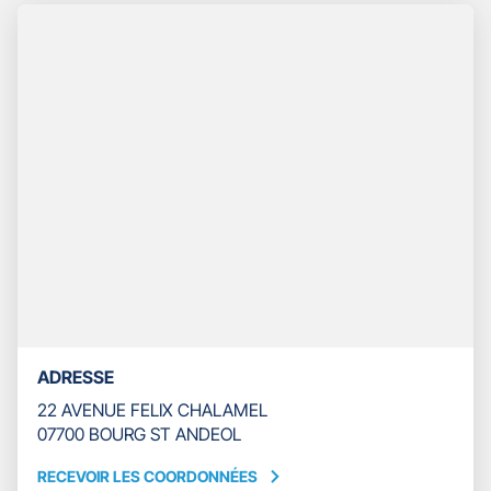
TÉLÉPHONE
DU
POINT
DE
VENTE
GAN
ASSURANCES
BOURG
SAINT
ANDEOL
ADRESSE
22 AVENUE FELIX CHALAMEL
07700 BOURG ST ANDEOL
RECEVOIR LES COORDONNÉES
RECEVOIR