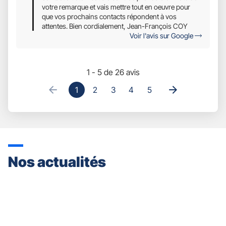
votre remarque et vais mettre tout en oeuvre pour
que vos prochains contacts répondent à vos
attentes. Bien cordialement, Jean-François COY
Voir l'avis sur Google
1 - 5 de 26 avis
1
2
3
4
5
Nos actualités
Appuyer
sur
la
touche