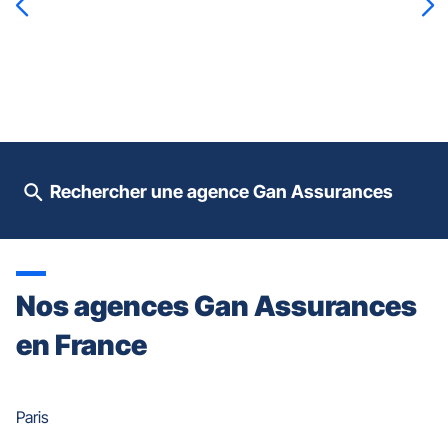
touche
ENTRÉE
pour
prendre
le
contrôle
du
slider
[ECHAP
pour
Rechercher une agence Gan Assurances
quitter]
Nos agences Gan Assurances
en France
Paris