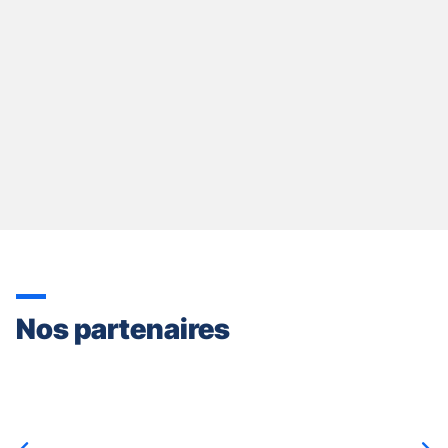
Nos partenaires
Appuyer
sur
la