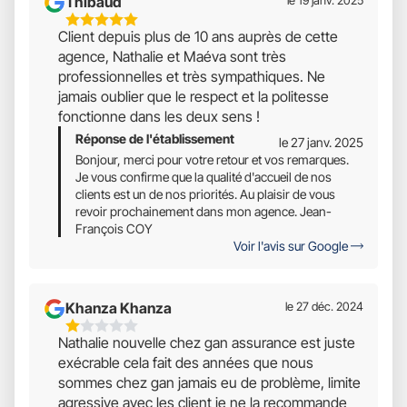
Thibaud
le 19 janv. 2025
5
Client depuis plus de 10 ans auprès de cette
Étoiles
agence, Nathalie et Maéva sont très
Sur
professionnelles et très sympathiques. Ne
5
jamais oublier que le respect et la politesse
fonctionne dans les deux sens !
Réponse de l'établissement
le 27 janv. 2025
Bonjour, merci pour votre retour et vos remarques.
Je vous confirme que la qualité d'accueil de nos
clients est un de nos priorités. Au plaisir de vous
revoir prochainement dans mon agence. Jean-
François COY
Voir l'avis sur Google
Khanza Khanza
le 27 déc. 2024
1
Nathalie nouvelle chez gan assurance est juste
Étoiles
exécrable cela fait des années que nous
Sur
sommes chez gan jamais eu de problème, limite
5
agressive avec les client je ne la recommande