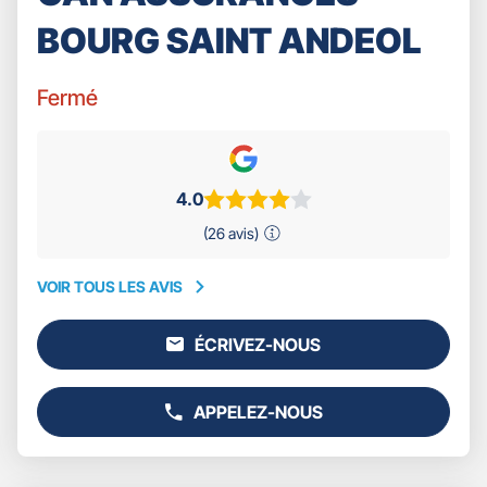
BOURG SAINT ANDEOL
Fermé
4.0
(26 avis)
VOIR TOUS LES AVIS
VOIR
TOUS
ÉCRIVEZ-NOUS
LES
L'AGENCE
AVIS
GAN
ASSURANCES
APPELEZ-NOUS
BOURG
AFFICHER
SAINT
LE
ANDEOL
NUMÉRO
DE