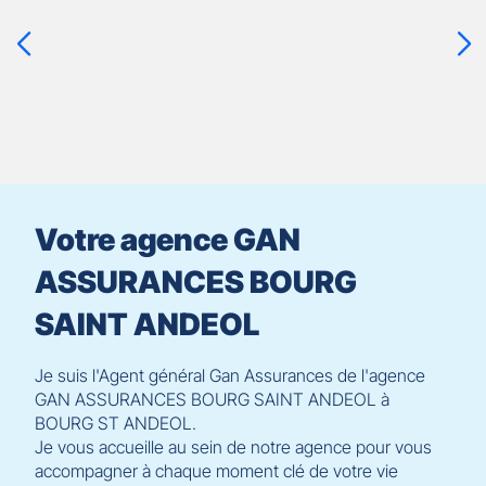
touche
ENTRÉE
pour
prendre
le
contrôle
du
slider
[ECHAP
pour
Votre agence GAN
quitter]
ASSURANCES BOURG
SAINT ANDEOL
Je suis l'Agent général Gan Assurances de l'agence
GAN ASSURANCES BOURG SAINT ANDEOL à
BOURG ST ANDEOL.
Je vous accueille au sein de notre agence pour vous
accompagner à chaque moment clé de votre vie