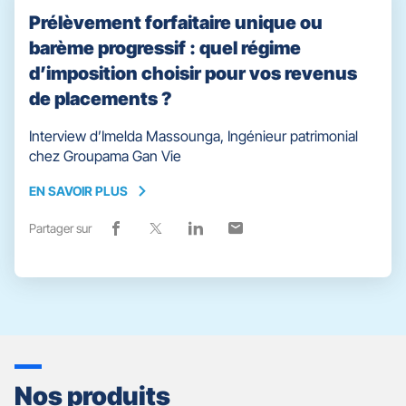
Prélèvement forfaitaire unique ou
barème progressif : quel régime
d’imposition choisir pour vos revenus
de placements ?
Interview d’Imelda Massounga, Ingénieur patrimonial
chez Groupama Gan Vie
EN SAVOIR PLUS
EN
SAVOIR
Partager sur
Lien
(ouvre
Lien
(ouvre
Lien
(ouvre
Lien
(ouvre
PLUS
de
dans
de
dans
de
dans
de
dans
partage
une
partage
une
partage
une
partage
une
vers
nouvelle
vers
nouvelle
vers
nouvelle
vers
nouvelle
facebook
fenêtre)
x
fenêtre)
linkedin
fenêtre)
email
fenêtre)
Nos produits