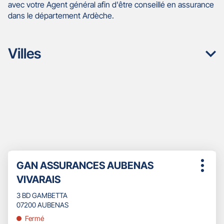
avec votre Agent général afin d'être conseillé en assurance
dans le département Ardèche.
Villes
Appuyer
Point
GAN ASSURANCES AUBENAS
sur
Plus
de
la
VIVARAIS
d'opti
touche
vente
ENTRÉE
3 BD GAMBETTA
:
pour
07200 AUBENAS
obtenir
Fermé
de