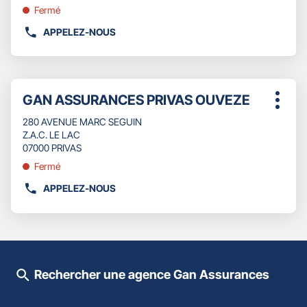
obtenir
Fermé
ASSURANCES
de
ANNONAY
plus
APPELEZ-NOUS
AFFICHER
CHATEAU
amples
LE
informations
NUMÉRO
DE
Appuyer
TÉLÉPHONE
Point
GAN ASSURANCES PRIVAS OUVEZE
sur
Plus
DU
de
la
d'opti
POINT
280 AVENUE MARC SEGUIN
touche
vente
DE
Z.A.C. LE LAC
ENTRÉE
:
VENTE
07000 PRIVAS
pour
GAN
obtenir
Fermé
ASSURANCES
de
BOURG
APPELEZ-NOUS
plus
AFFICHER
SAINT
amples
LE
ANDEOL
informations
NUMÉRO
DE
TÉLÉPHONE
DU
Rechercher une agence Gan Assurances
POINT
DE
VENTE