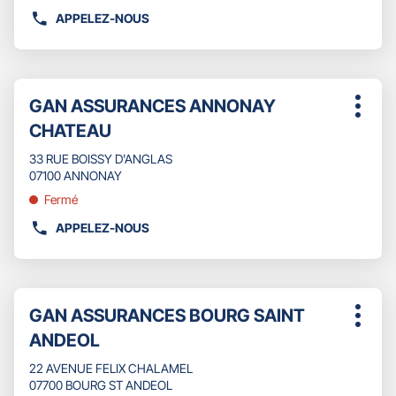
plus
APPELEZ-NOUS
AFFICHER
amples
LE
informations
NUMÉRO
DE
Appuyer
TÉLÉPHONE
Point
GAN ASSURANCES ANNONAY
sur
Plus
DU
de
la
CHATEAU
d'opti
POINT
touche
vente
DE
ENTRÉE
33 RUE BOISSY D'ANGLAS
:
VENTE
pour
07100 ANNONAY
GAN
obtenir
Fermé
ASSURANCES
de
AUBENAS
plus
APPELEZ-NOUS
AFFICHER
VIVARAIS
amples
LE
informations
NUMÉRO
DE
Appuyer
TÉLÉPHONE
Point
GAN ASSURANCES BOURG SAINT
sur
Plus
DU
de
la
ANDEOL
d'opti
POINT
touche
vente
DE
ENTRÉE
22 AVENUE FELIX CHALAMEL
:
VENTE
pour
07700 BOURG ST ANDEOL
GAN