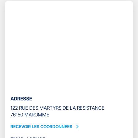
Appuyer
TÉLÉPHONE
sur
DU
la
POINT
touche
DE
ENTRÉE
VENTE
pour
GAN
prendre
ASSURANCES
le
ROUEN
contrôle
VAL
du
DE
slider
SEINE
[ECHAP
pour
quitter]
ADRESSE
122 RUE DES MARTYRS DE LA RESISTANCE
76150 MAROMME
RECEVOIR LES COORDONNÉES
RECEVOIR
LES