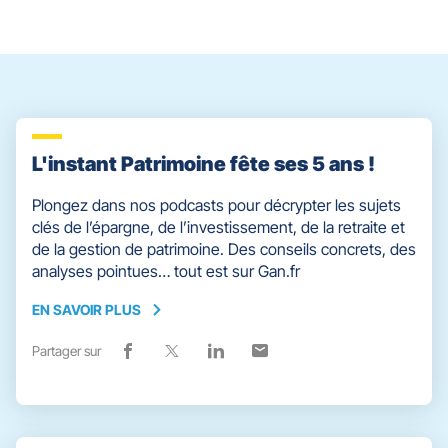
slider
[ECHAP
pour
quitter]
L'instant Patrimoine fête ses 5 ans !
Plongez dans nos podcasts pour décrypter les sujets
clés de l’épargne, de l’investissement, de la retraite et
de la gestion de patrimoine. Des conseils concrets, des
analyses pointues… tout est sur Gan.fr
EN SAVOIR PLUS
EN
SAVOIR
Partager sur
Lien
(ouvre
Lien
(ouvre
Lien
(ouvre
Lien
(ouvre
PLUS
de
dans
de
dans
de
dans
de
dans
partage
une
partage
une
partage
une
partage
une
vers
nouvelle
vers
nouvelle
vers
nouvelle
vers
nouvelle