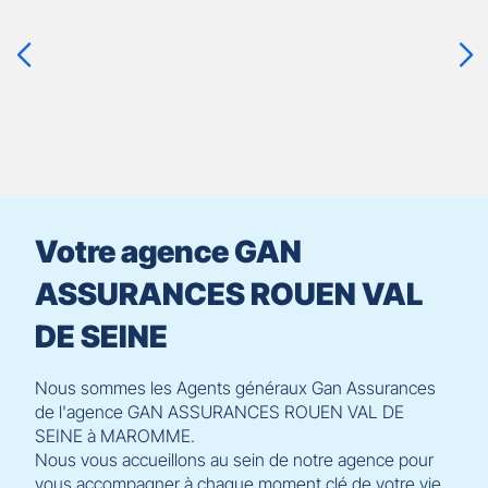
la
touche
ENTRÉE
pour
prendre
le
contrôle
du
slider
[ECHAP
pour
Votre agence GAN
quitter]
ASSURANCES ROUEN VAL
DE SEINE
Nous sommes les Agents généraux Gan Assurances
de l'agence GAN ASSURANCES ROUEN VAL DE
SEINE à MAROMME.
Nous vous accueillons au sein de notre agence pour
vous accompagner à chaque moment clé de votre vie