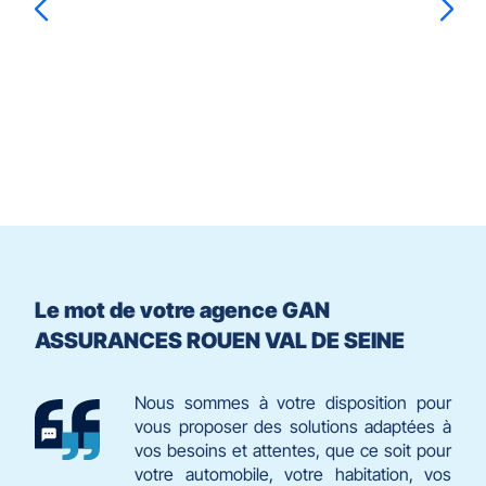
prendre
le
Fabrice
BERTIN
Laurent
DESHAYES
contrôle
du
slider
[ECHAP
pour
quitter]
Le mot de votre agence GAN
ASSURANCES ROUEN VAL DE SEINE
Nous sommes à votre disposition pour
vous proposer des solutions adaptées à
vos besoins et attentes, que ce soit pour
votre automobile, votre habitation, vos