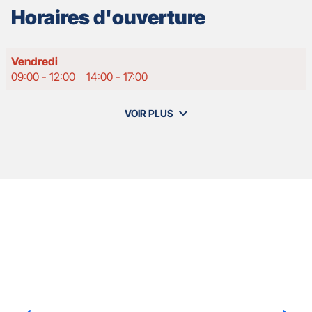
Horaires d'ouverture
Horaires
Vendredi
d'ouverture
09:00
-
12:00
14:00
-
17:00
d'aujourd'hui
VOIR PLUS
et
les
horaires
d'ouverture
de
votre
agence
Nos
GAN
Appuyer
ASSURANCES
agents
sur
ROUEN
la
VAL
touche
DE
ENTRÉE
SEINE
pour