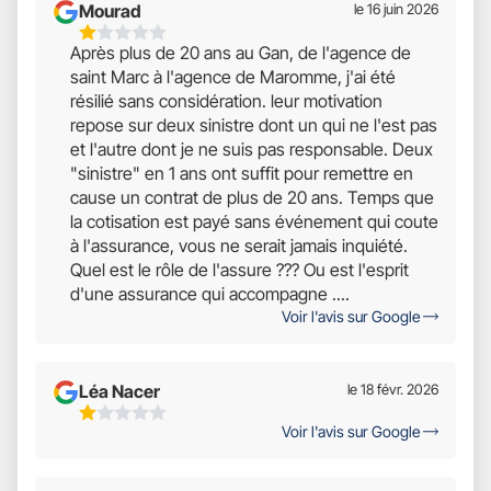
Mourad
le 16 juin 2026
1
Après plus de 20 ans au Gan, de l'agence de
Étoiles
saint Marc à l'agence de Maromme, j'ai été
Sur
résilié sans considération. leur motivation
5
repose sur deux sinistre dont un qui ne l'est pas
et l'autre dont je ne suis pas responsable. Deux
"sinistre" en 1 ans ont suffit pour remettre en
cause un contrat de plus de 20 ans. Temps que
la cotisation est payé sans événement qui coute
à l'assurance, vous ne serait jamais inquiété.
Quel est le rôle de l'assure ??? Ou est l'esprit
d'une assurance qui accompagne ....
Voir l'avis sur Google
Léa Nacer
le 18 févr. 2026
1
Voir l'avis sur Google
Étoiles
Sur
5