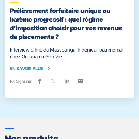
facebook
fenêtre)
x
fenêtre)
linkedin
fenêtre)
email
fenêtre)
Prélèvement forfaitaire unique ou
barème progressif : quel régime
d’imposition choisir pour vos revenus
de placements ?
Interview d’Imelda Massounga, Ingénieur patrimonial
chez Groupama Gan Vie
EN SAVOIR PLUS
EN
SAVOIR
Partager sur
Lien
(ouvre
Lien
(ouvre
Lien
(ouvre
Lien
(ouvre
PLUS
de
dans
de
dans
de
dans
de
dans
partage
une
partage
une
partage
une
partage
une
vers
nouvelle
vers
nouvelle
vers
nouvelle
vers
nouvelle
facebook
fenêtre)
x
fenêtre)
linkedin
fenêtre)
email
fenêtre)
Nos produits