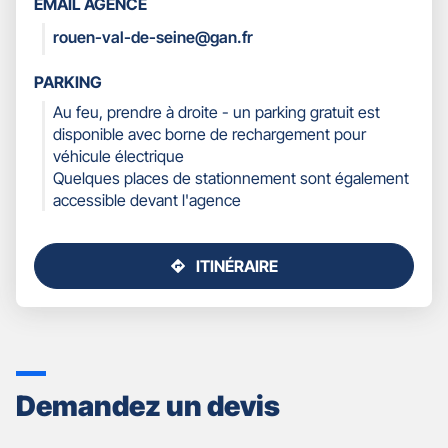
EMAIL AGENCE
COORDONNÉES
rouen-val-de-seine@gan.fr
PARKING
Au feu, prendre à droite - un parking gratuit est
disponible avec borne de rechargement pour
véhicule électrique
Quelques places de stationnement sont également
accessible devant l'agence
ITINÉRAIRE
JUSQU'AU
POINT
DE
VENTE
GAN
ASSURANCES
Demandez un devis
ROUEN
VAL