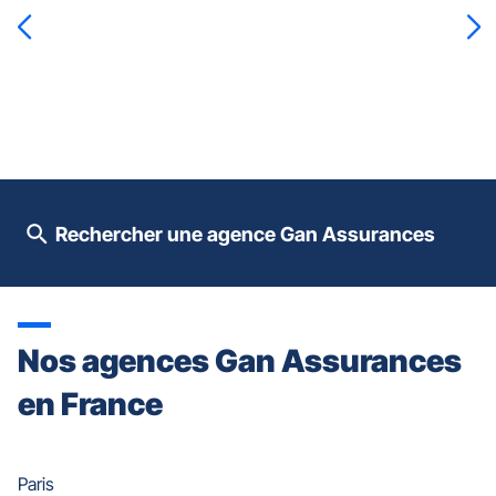
la
touche
ENTRÉE
pour
prendre
le
contrôle
du
slider
[ECHAP
pour
Rechercher une agence Gan Assurances
quitter]
Nos agences Gan Assurances
en France
Paris