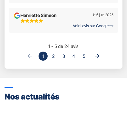
Henriette Simeon
le 6 juin 2025
5
Voir l'avis sur Google
Étoiles
Sur
5
1 - 5 de 24 avis
1
2
3
4
5
Nos actualités
Appuyer
sur
la