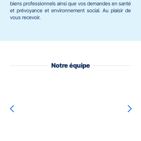
biens professionnels ainsi que vos demandes en santé
et prévoyance et environnement social. Au plaisir de
vous recevoir.
Notre équipe
Appuyer
sur
la
touche
ENTRÉE
pour
prendre
Marine
ANQUETIL
Océane
HILMER
le
contrôle
du