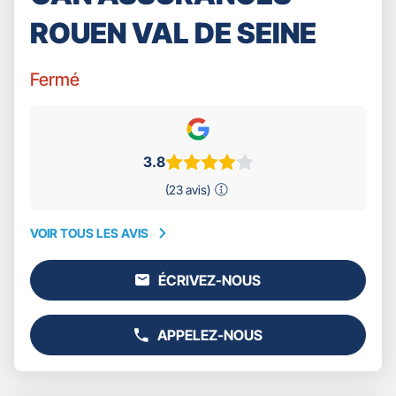
ROUEN VAL DE SEINE
Fermé
3.8
(23 avis)
VOIR TOUS LES AVIS
VOIR
TOUS
ÉCRIVEZ-NOUS
LES
L'AGENCE
AVIS
GAN
ASSURANCES
APPELEZ-NOUS
ROUEN
AFFICHER
VAL
LE
DE
NUMÉRO
SEINE
DE