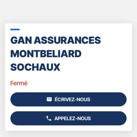
GAN ASSURANCES
MONTBELIARD
SOCHAUX
Fermé
ÉCRIVEZ-NOUS
L'AGENCE
GAN
ASSURANCES
APPELEZ-NOUS
MONTBELIARD
AFFICHER
SOCHAUX
LE
NUMÉRO