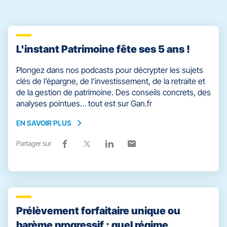
quitter]
L'instant Patrimoine fête ses 5 ans !
Plongez dans nos podcasts pour décrypter les sujets
clés de l’épargne, de l’investissement, de la retraite et
de la gestion de patrimoine. Des conseils concrets, des
analyses pointues… tout est sur Gan.fr
EN SAVOIR PLUS
EN
SAVOIR
Partager sur
Lien
(ouvre
Lien
(ouvre
Lien
(ouvre
Lien
(ouvre
PLUS
de
dans
de
dans
de
dans
de
dans
partage
une
partage
une
partage
une
partage
une
vers
nouvelle
vers
nouvelle
vers
nouvelle
vers
nouvelle
facebook
fenêtre)
x
fenêtre)
linkedin
fenêtre)
email
fenêtre)
Prélèvement forfaitaire unique ou
barème progressif : quel régime