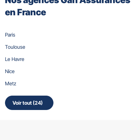
en France
Paris
Toulouse
Le Havre
Nice
Metz
Voir tout (24)
de
points
de
vente
de
Gan