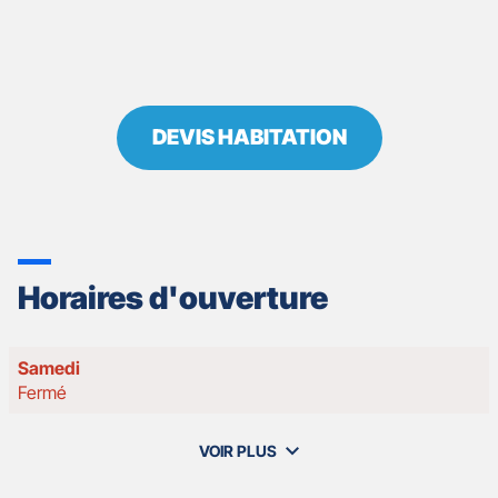
DEVIS HABITATION
Horaires d'ouverture
Horaires
Samedi
d'ouverture
Fermé
d'aujourd'hui
VOIR PLUS
et
les