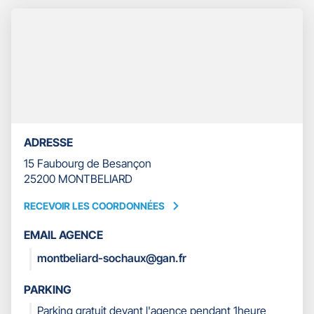
DE
TÉLÉPHONE
DU
POINT
DE
VENTE
GAN
ASSURANCES
MONTBELIARD
SOCHAUX
ADRESSE
15 Faubourg de Besançon
25200 MONTBELIARD
RECEVOIR LES COORDONNÉES
RECEVOIR
LES
EMAIL AGENCE
COORDONNÉES
montbeliard-sochaux@gan.fr
PARKING
Parking gratuit devant l'agence pendant 1heure