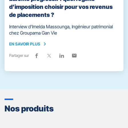
d’imposition choisir pour vos revenus
de placements ?
Interview d’Imelda Massounga, Ingénieur patrimonial
chez Groupama Gan Vie
EN SAVOIR PLUS
EN
SAVOIR
Partager sur
Lien
(ouvre
Lien
(ouvre
Lien
(ouvre
Lien
(ouvre
PLUS
de
dans
de
dans
de
dans
de
dans
partage
une
partage
une
partage
une
partage
une
vers
nouvelle
vers
nouvelle
vers
nouvelle
vers
nouvelle
facebook
fenêtre)
x
fenêtre)
linkedin
fenêtre)
email
fenêtre)
Nos produits
Appuyer