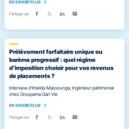
EN SAVOIR PLUS
EN
SAVOIR
Partager sur
Lien
(ouvre
Lien
(ouvre
Lien
(ouvre
Lien
(ouvre
PLUS
de
dans
de
dans
de
dans
de
dans
partage
une
partage
une
partage
une
partage
une
vers
nouvelle
vers
nouvelle
vers
nouvelle
vers
nouvelle
facebook
fenêtre)
x
fenêtre)
linkedin
fenêtre)
email
fenêtre)
Prélèvement forfaitaire unique ou
barème progressif : quel régime
d’imposition choisir pour vos revenus
de placements ?
Interview d’Imelda Massounga, Ingénieur patrimonial
chez Groupama Gan Vie
EN SAVOIR PLUS
EN
SAVOIR
Partager sur
Lien
(ouvre
Lien
(ouvre
Lien
(ouvre
Lien
(ouvre
PLUS
de
dans
de
dans
de
dans
de
dans