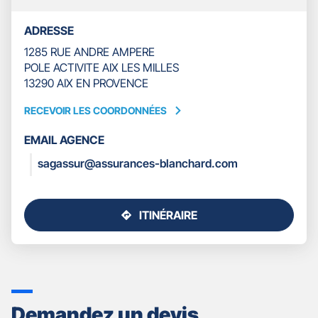
ADRESSE
1285 RUE ANDRE AMPERE
POLE ACTIVITE AIX LES MILLES
13290 AIX EN PROVENCE
RECEVOIR LES COORDONNÉES
RECEVOIR
LES
EMAIL AGENCE
COORDONNÉES
sagassur@assurances-blanchard.com
ITINÉRAIRE
JUSQU'AU
POINT
DE
VENTE
GAN
ASSURANCES
Demandez un devis
AIX