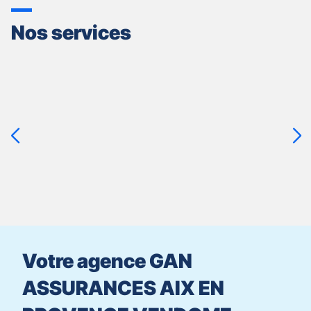
Nos services
Appuyer
sur
la
touche
ENTRÉE
pour
prendre
le
contrôle
du
slider
[ECHAP
pour
Votre agence GAN
quitter]
ASSURANCES AIX EN