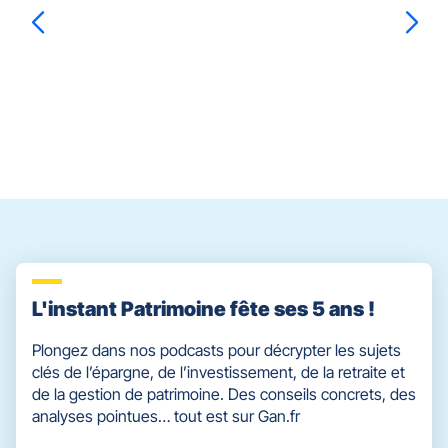
ENTRÉE
VENDOME
pour
prendre
le
Gilles
BLANCHARD
contrôle
du
slider
[ECHAP
pour
quitter]
L'instant Patrimoine fête ses 5 ans !
Plongez dans nos podcasts pour décrypter les sujets
clés de l’épargne, de l’investissement, de la retraite et
de la gestion de patrimoine. Des conseils concrets, des
analyses pointues… tout est sur Gan.fr