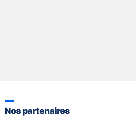
quitter]
Nos partenaires
Appuyer
sur