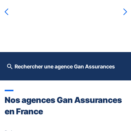
la
touche
ENTRÉE
pour
prendre
le
contrôle
du
slider
[ECHAP
pour
Rechercher une agence Gan Assurances
quitter]
Nos agences Gan Assurances
en France