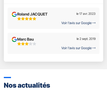
Roland JACQUET
le 17 avr. 2023
5
Voir l'avis sur Google
Étoiles
Sur
5
Marc Bau
le 2 sept. 2019
3
Voir l'avis sur Google
Étoiles
Sur
5
Nos actualités
Appuyer
sur