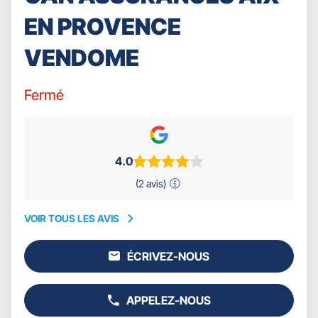
EN PROVENCE
VENDOME
Fermé
4.0
(2 avis)
VOIR TOUS LES AVIS
VOIR
TOUS
ÉCRIVEZ-NOUS
LES
L'AGENCE
AVIS
GAN
ASSURANCES
APPELEZ-NOUS
AIX
AFFICHER