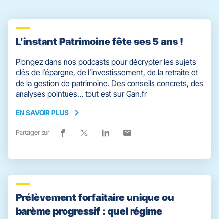
pour
quitter]
L'instant Patrimoine fête ses 5 ans !
Plongez dans nos podcasts pour décrypter les sujets
clés de l’épargne, de l’investissement, de la retraite et
de la gestion de patrimoine. Des conseils concrets, des
analyses pointues… tout est sur Gan.fr
EN SAVOIR PLUS
EN
SAVOIR
Partager sur
Lien
(ouvre
Lien
(ouvre
Lien
(ouvre
Lien
(ouvre
PLUS
de
dans
de
dans
de
dans
de
dans
partage
une
partage
une
partage
une
partage
une
vers
nouvelle
vers
nouvelle
vers
nouvelle
vers
nouvelle
facebook
fenêtre)
x
fenêtre)
linkedin
fenêtre)
email
fenêtre)
Prélèvement forfaitaire unique ou
barème progressif : quel régime