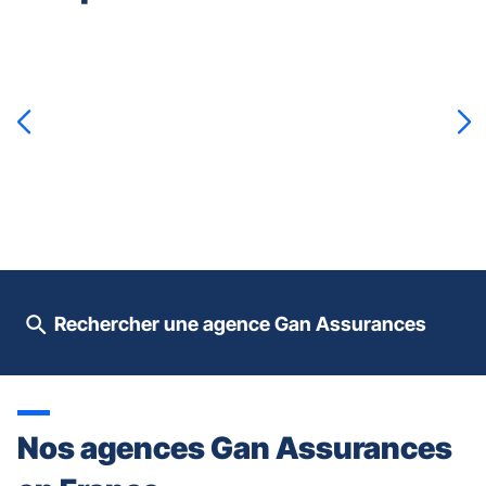
Appuyer
sur
la
touche
ENTRÉE
pour
prendre
le
contrôle
du
slider
[ECHAP
pour
Rechercher une agence Gan Assurances
quitter]
Nos agences Gan Assurances