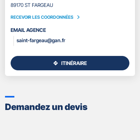
89170 ST FARGEAU
RECEVOIR LES COORDONNÉES
RECEVOIR
LES
EMAIL AGENCE
COORDONNÉES
saint-fargeau@gan.fr
ITINÉRAIRE
JUSQU'AU
POINT
DE
VENTE
GAN
ASSURANCES
Demandez un devis
SAINT
FARGEAU