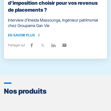
d’imposition choisir pour vos revenus
de placements ?
Interview d’Imelda Massounga, Ingénieur patrimonial
chez Groupama Gan Vie
EN SAVOIR PLUS
EN
SAVOIR
Partager sur
Lien
(ouvre
Lien
(ouvre
Lien
(ouvre
Lien
(ouvre
PLUS
de
dans
de
dans
de
dans
de
dans
partage
une
partage
une
partage
une
partage
une
vers
nouvelle
vers
nouvelle
vers
nouvelle
vers
nouvelle
facebook
fenêtre)
x
fenêtre)
linkedin
fenêtre)
email
fenêtre)
Nos produits
Appuyer