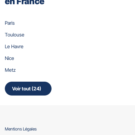
en France
Paris
Toulouse
Le Havre
Nice
Metz
Voir tout (24)
de
points
de
vente
de
Gan
Assurances
(ouvre
Mentions Légales
dans