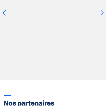
slider
[ECHAP
pour
quitter]
Nos partenaires