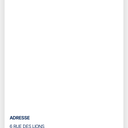
contrôle
FARGEAU
du
slider
[ECHAP
pour
quitter]
ADRESSE
6 RUE DES LIONS