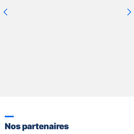
slider
[ECHAP
pour
quitter]
Nos partenaires