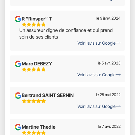
5
R “Rinsper” T
le 9 janv. 2024
5
Un assureur digne de confiance et qui prend
Étoiles
soin de ses clients
Sur
Voir l'avis sur Google
5
Marc DEBEZY
le 5 avr. 2023
5
Voir l'avis sur Google
Étoiles
Sur
5
Bertrand SAINT SERNIN
le 25 mai 2022
5
Voir l'avis sur Google
Étoiles
Sur
5
Martine Thedie
le 7 avr. 2022
5