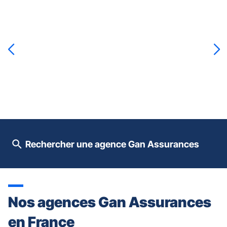
Appuyer
sur
la
touche
ENTRÉE
pour
prendre
le
contrôle
du
slider
[ECHAP
pour
Rechercher une agence Gan Assurances
quitter]
Nos agences Gan Assurances
en France