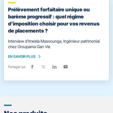
facebook
fenêtre)
x
fenêtre)
linkedin
fenêtre)
email
fenêtre)
Prélèvement forfaitaire unique ou
barème progressif : quel régime
d’imposition choisir pour vos revenus
de placements ?
Interview d’Imelda Massounga, Ingénieur patrimonial
chez Groupama Gan Vie
EN SAVOIR PLUS
EN
SAVOIR
Partager sur
Lien
(ouvre
Lien
(ouvre
Lien
(ouvre
Lien
(ouvre
PLUS
de
dans
de
dans
de
dans
de
dans
partage
une
partage
une
partage
une
partage
une
vers
nouvelle
vers
nouvelle
vers
nouvelle
vers
nouvelle
facebook
fenêtre)
x
fenêtre)
linkedin
fenêtre)
email
fenêtre)