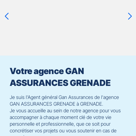
la
touche
ENTRÉE
pour
prendre
le
contrôle
du
slider
[ECHAP
pour
Votre agence GAN
quitter]
ASSURANCES GRENADE
Je suis l'Agent général Gan Assurances de l'agence
GAN ASSURANCES GRENADE à GRENADE.
Je vous accueille au sein de notre agence pour vous
accompagner à chaque moment clé de votre vie
personnelle et professionnelle, que ce soit pour
concrétiser vos projets ou vous soutenir en cas de