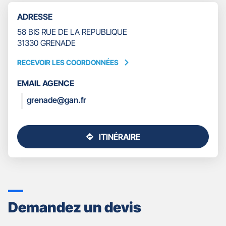
TÉLÉPHONE
ADRESSE
DU
POINT
58 BIS RUE DE LA REPUBLIQUE
DE
31330 GRENADE
VENTE
GAN
RECEVOIR LES COORDONNÉES
RECEVOIR
ASSURANCES
LES
GRENADE
EMAIL AGENCE
COORDONNÉES
grenade@gan.fr
ITINÉRAIRE
JUSQU'AU
POINT
DE
VENTE
GAN
ASSURANCES
Demandez un devis
GRENADE