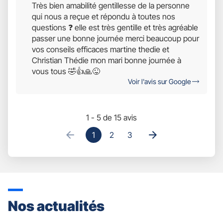
Très bien amabilité gentillesse de la personne
Étoiles
qui nous a reçue et répondu à toutes nos
Sur
questions ❓ elle est très gentille et très agréable
5
passer une bonne journée merci beaucoup pour
vos conseils efficaces martine thedie et
Christian Thédie mon mari bonne journée à
vous tous 🤣👍🙏😜
Voir l'avis sur Google
1 - 5 de 15 avis
1
2
3
Nos actualités