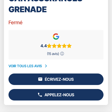
GRENADE
Fermé
4.4
(15 avis)
VOIR TOUS LES AVIS
VOIR
TOUS
ÉCRIVEZ-NOUS
LES
L'AGENCE
AVIS
GAN
ASSURANCES
APPELEZ-NOUS
GRENADE
AFFICHER
LE
NUMÉRO
DE