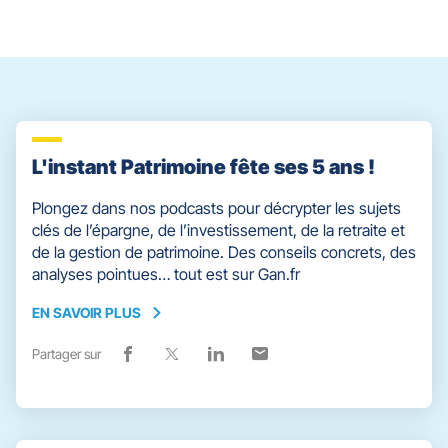
contrôle
du
slider
[ECHAP
pour
quitter]
L'instant Patrimoine fête ses 5 ans !
Plongez dans nos podcasts pour décrypter les sujets
clés de l’épargne, de l’investissement, de la retraite et
de la gestion de patrimoine. Des conseils concrets, des
analyses pointues… tout est sur Gan.fr
EN SAVOIR PLUS
EN
SAVOIR
Partager sur
Lien
(ouvre
Lien
(ouvre
Lien
(ouvre
Lien
(ouvre
PLUS
de
dans
de
dans
de
dans
de
dans
partage
une
partage
une
partage
une
partage
une
vers
nouvelle
vers
nouvelle
vers
nouvelle
vers
nouvelle