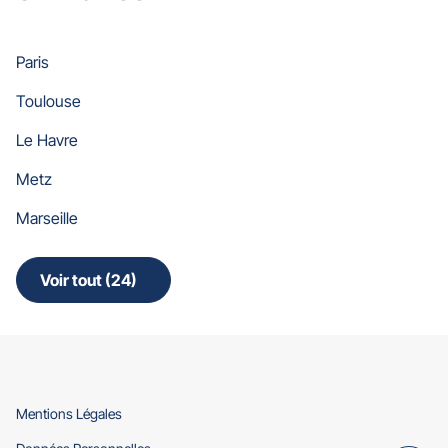
Paris
Toulouse
Le Havre
Metz
Marseille
Voir tout (24)
de
points
de
vente
de
Gan
Assurances
(ouvre
Mentions Légales
dans
(ouvre