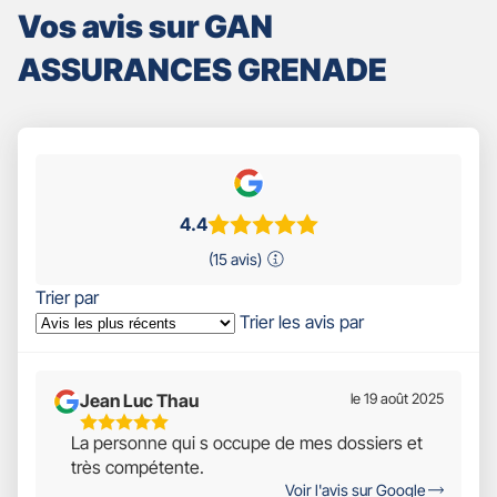
Vos avis sur GAN
ASSURANCES GRENADE
4.4
(15 avis)
Trier par
Trier les avis par
Jean Luc Thau
le 19 août 2025
5
La personne qui s occupe de mes dossiers et
Étoiles
très compétente.
Sur
Voir l'avis sur Google