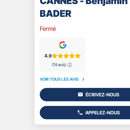
CANNES - Benjamin
BADER
Fermé
4.9
(74 avis)
VOIR TOUS LES AVIS
VOIR
TOUS
ÉCRIVEZ-NOUS
LES
L'AGENCE
AVIS
GAN
ASSURANCES
APPELEZ-NOUS
CANNES
AFFICHER
-
LE
BENJAMIN
NUMÉRO