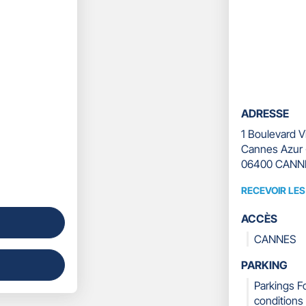
[ECHAP
pour
quitter]
ADRESSE
1 Boulevard V
Cannes Azur -
06400 CANN
RECEVOIR LE
RECEVOIR
LES
ACCÈS
COORDONN
CANNES
PARKING
Parkings Fo
conditions 