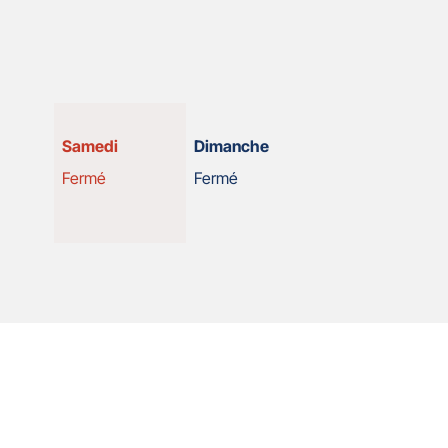
Horaires
Samedi
Dimanche
d'ouverture
Fermé
Fermé
d'aujourd'hui