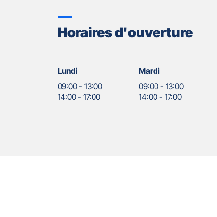
Horaires d'ouverture
Lundi
Mardi
09:00
-
13:00
09:00
-
13:00
14:00
-
17:00
14:00
-
17:00
Nos
Appuyer
agents
sur
la