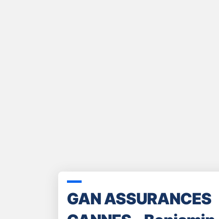
pour
Actualité
quitter]
GAN ASSURANCES