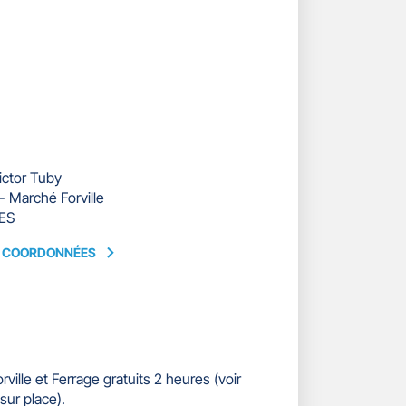
ictor Tuby
 Marché Forville
ES
S COORDONNÉES
ÉES
rville et Ferrage gratuits 2 heures (voir
sur place).