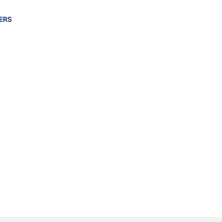
ERS
5 00
(service gratuit depuis un poste fixe).