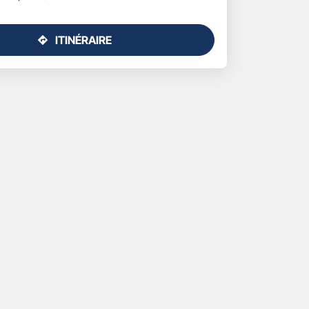
ITINÉRAIRE
JUSQU'AU
POINT
DE
VENTE
GAN
ASSURANCES
CANNES
-
BENJAMIN
BADER