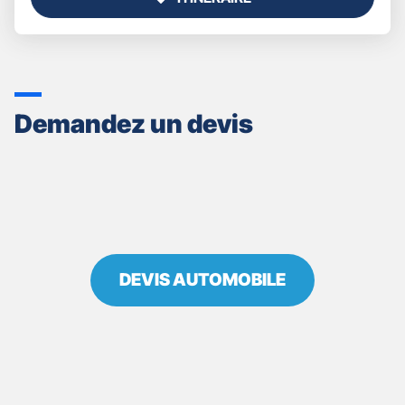
JUSQU'AU
POINT
DE
VENTE
GAN
ASSURANCES
Demandez un devis
BRESSUIRE
CENTRE
DEVIS AUTOMOBILE