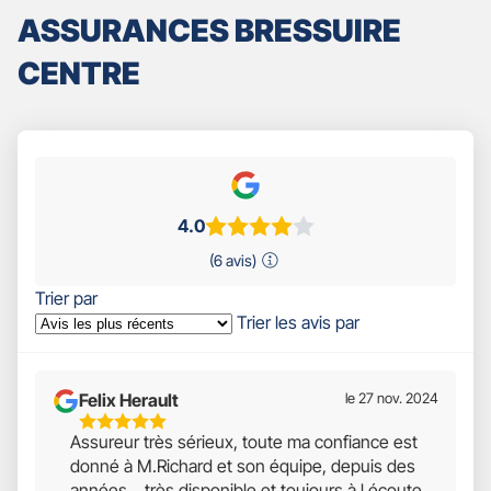
ASSURANCES BRESSUIRE
CENTRE
4.0
(6 avis)
Trier par
Trier les avis par
Felix Herault
le 27 nov. 2024
5
Assureur très sérieux, toute ma confiance est
Étoiles
donné à M.Richard et son équipe, depuis des
Sur
années... très disponible et toujours à l écoute