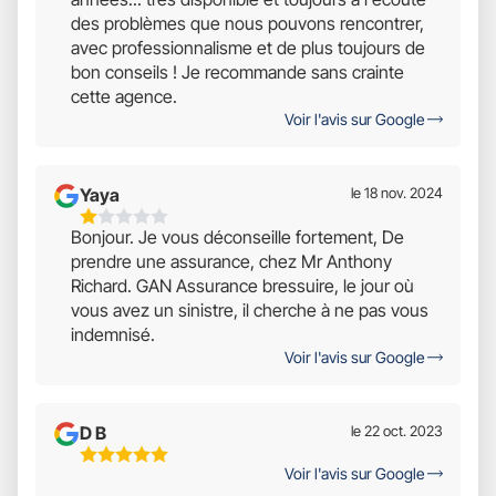
5
des problèmes que nous pouvons rencontrer,
avec professionnalisme et de plus toujours de
bon conseils ! Je recommande sans crainte
cette agence.
Voir l'avis sur Google
Yaya
le 18 nov. 2024
1
Bonjour. Je vous déconseille fortement, De
Étoiles
prendre une assurance, chez Mr Anthony
Sur
Richard. GAN Assurance bressuire, le jour où
5
vous avez un sinistre, il cherche à ne pas vous
indemnisé.
Voir l'avis sur Google
D B
le 22 oct. 2023
5
Voir l'avis sur Google
Étoiles