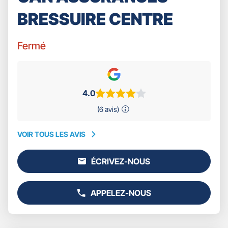
BRESSUIRE CENTRE
Fermé
4.0
(6 avis)
VOIR TOUS LES AVIS
VOIR
TOUS
ÉCRIVEZ-NOUS
LES
L'AGENCE
AVIS
GAN
ASSURANCES
APPELEZ-NOUS
BRESSUIRE
AFFICHER
CENTRE
LE
NUMÉRO
DE