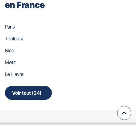
en France
Paris
Toulouse
Nice
Metz
Le Havre
Voir tout (24)
de
points
de
vente
Remo
(navi
de
en
Gan
haut
Assurances
(ouvre
Mentions Légales
de