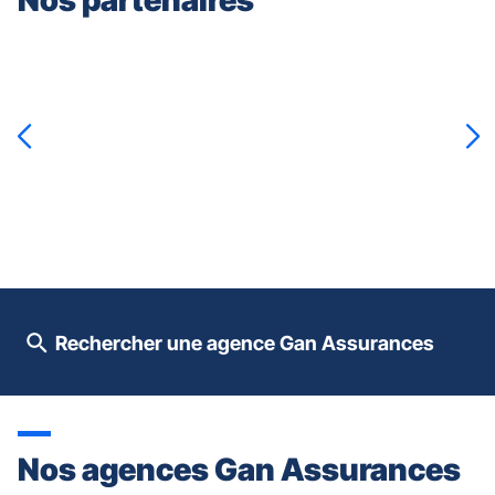
Appuyer
sur
la
touche
ENTRÉE
pour
prendre
le
contrôle
du
slider
[ECHAP
pour
Rechercher une agence Gan Assurances
quitter]
Nos agences Gan Assurances