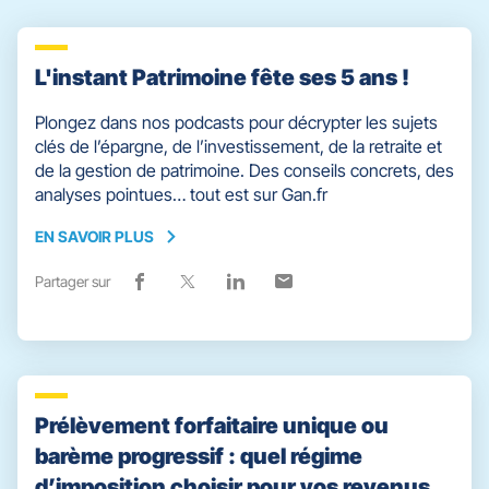
L'instant Patrimoine fête ses 5 ans !
Plongez dans nos podcasts pour décrypter les sujets
clés de l’épargne, de l’investissement, de la retraite et
de la gestion de patrimoine. Des conseils concrets, des
analyses pointues… tout est sur Gan.fr
EN SAVOIR PLUS
EN
SAVOIR
Partager sur
Lien
(ouvre
Lien
(ouvre
Lien
(ouvre
Lien
(ouvre
PLUS
de
dans
de
dans
de
dans
de
dans
partage
une
partage
une
partage
une
partage
une
vers
nouvelle
vers
nouvelle
vers
nouvelle
vers
nouvelle
facebook
fenêtre)
x
fenêtre)
linkedin
fenêtre)
email
fenêtre)
Prélèvement forfaitaire unique ou
barème progressif : quel régime
d’imposition choisir pour vos revenus