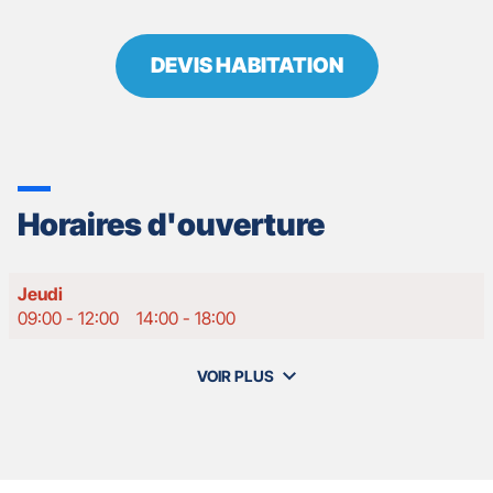
DEVIS HABITATION
Horaires d'ouverture
Horaires
Jeudi
d'ouverture
09:00
-
12:00
14:00
-
18:00
d'aujourd'hui
VOIR PLUS
et
les
horaires
d'ouverture
de