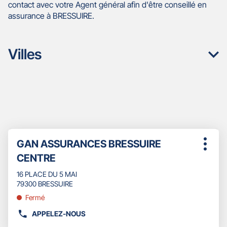
contact avec votre Agent général afin d'être conseillé en
assurance à BRESSUIRE.
Villes
Appuyer
Point
GAN ASSURANCES BRESSUIRE
sur
Plus
de
la
CENTRE
d'opti
touche
vente
ENTRÉE
16 PLACE DU 5 MAI
:
pour
79300 BRESSUIRE
obtenir
Fermé
de
plus
APPELEZ-NOUS
AFFICHER
amples