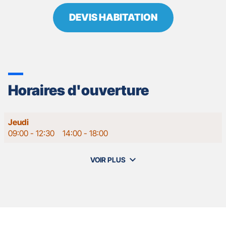
DEVIS HABITATION
Horaires d'ouverture
Horaires
Jeudi
d'ouverture
09:00
-
12:30
14:00
-
18:00
d'aujourd'hui
VOIR PLUS
et
les
horaires
d'ouverture
de
votre
agence