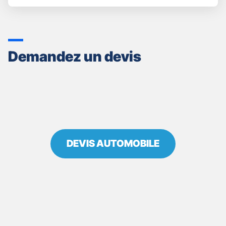
POINT
DE
VENTE
GAN
ASSURANCES
Demandez un devis
LEGUEVIN
-
ROMAIN
BAUMANN
DEVIS AUTOMOBILE