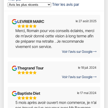
Trier les avis par
LEVRIER MARC
le 27 août 2025
5
Merci, Romain pour vos conseils éclairés, merci
Étoiles
de m’avoir donné cette vision à long terme afin
Sur
de préparer ma retraite . Je recommande
5
vivement son service.
Voir l'avis sur Google
Thegrand Tour
le 18 juil. 2024
5
Voir l'avis sur Google
Étoiles
Sur
5
Baptiste Diet
le 17 mai 2024
5
5 mois après avoir ouvert mon commerce, je n’ai
Étoiles
pas trouvé qu’un assureur avec Mr Baumann,