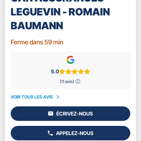
LEGUEVIN - ROMAIN
BAUMANN
Ferme dans 59 min
5.0
(11 avis)
VOIR TOUS LES AVIS
VOIR
TOUS
ÉCRIVEZ-NOUS
LES
L'AGENCE
AVIS
GAN
ASSURANCES
APPELEZ-NOUS
LEGUEVIN
AFFICHER