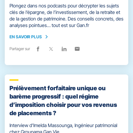
Plongez dans nos podcasts pour décrypter les sujets
clés de l’épargne, de l’investissement, de la retraite et
de la gestion de patrimoine. Des conseils concrets, des
analyses pointues… tout est sur Gan.fr
EN SAVOIR PLUS
EN
SAVOIR
Partager sur
Lien
(ouvre
Lien
(ouvre
Lien
(ouvre
Lien
(ouvre
PLUS
de
dans
de
dans
de
dans
de
dans
partage
une
partage
une
partage
une
partage
une
vers
nouvelle
vers
nouvelle
vers
nouvelle
vers
nouvelle
facebook
fenêtre)
x
fenêtre)
linkedin
fenêtre)
email
fenêtre)
Prélèvement forfaitaire unique ou
barème progressif : quel régime
d’imposition choisir pour vos revenus
de placements ?
Interview d’Imelda Massounga, Ingénieur patrimonial
chez Groupama Gan Vie