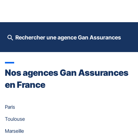
le
contrôle
du
slider
[ECHAP
pour
Rechercher une agence Gan Assurances
quitter]
Nos agences Gan Assurances
en France
Paris
Toulouse
Marseille