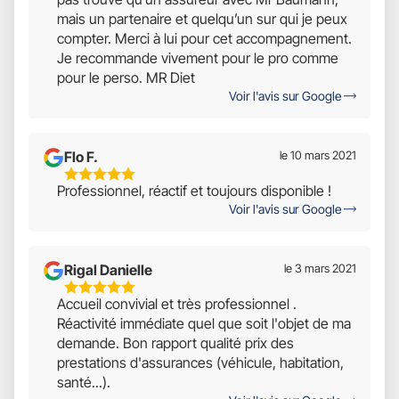
Sur
mais un partenaire et quelqu’un sur qui je peux
5
compter. Merci à lui pour cet accompagnement.
Je recommande vivement pour le pro comme
pour le perso. MR Diet
Voir l'avis sur Google
Flo F.
le 10 mars 2021
5
Professionnel, réactif et toujours disponible !
Étoiles
Voir l'avis sur Google
Sur
5
Rigal Danielle
le 3 mars 2021
5
Accueil convivial et très professionnel .
Étoiles
Réactivité immédiate quel que soit l'objet de ma
Sur
demande. Bon rapport qualité prix des
5
prestations d'assurances (véhicule, habitation,
santé...).