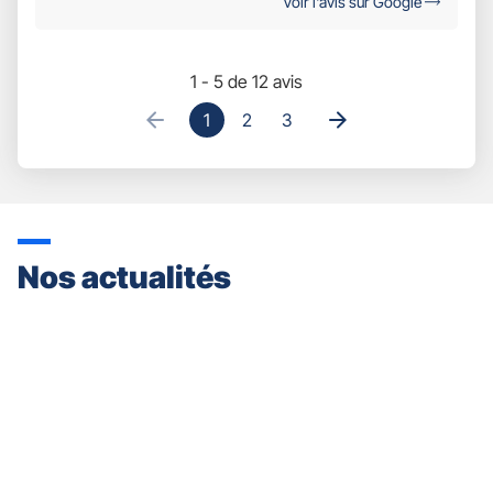
Voir l'avis sur Google
1 - 5 de 12 avis
1
2
3
Nos actualités
Appuyer
sur
la
touche
ENTRÉE
pour
prendre