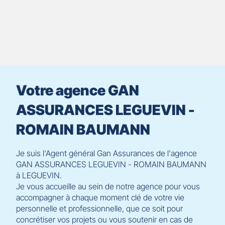
[ECHAP
Protégez votre véhicule et vos proches avec nos garanties
pour
Demandez votre devis assurance auto en cliquant sur "En
quitter]
EN SAVOIR PLUS
Votre agence GAN
ASSURANCES LEGUEVIN -
ROMAIN BAUMANN
Je suis l'Agent général Gan Assurances de l'agence
GAN ASSURANCES LEGUEVIN - ROMAIN BAUMANN
à LEGUEVIN.
Je vous accueille au sein de notre agence pour vous
accompagner à chaque moment clé de votre vie
personnelle et professionnelle, que ce soit pour
concrétiser vos projets ou vous soutenir en cas de