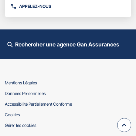
plus
APPELEZ-NOUS
AFFICHER
amples
LE
informations
NUMÉRO
DE
TÉLÉPHONE
DU
Rechercher une agence Gan Assurances
POINT
DE
VENTE
GAN
ASSURANCES
MONTMORILLON
SAVIN
(ouvre
Mentions Légales
dans
(ouvre
Données Personnelles
une
dans
nouvelle
(ouvre
Accessibilité Partiellement Conforme
une
fenêtre)
dans
nouvelle
(ouvre
Cookies
une
fenêtre)
dans
nouvelle
Gérer les cookies
une
fenêtre)
Remo
(navi
nouvelle
en