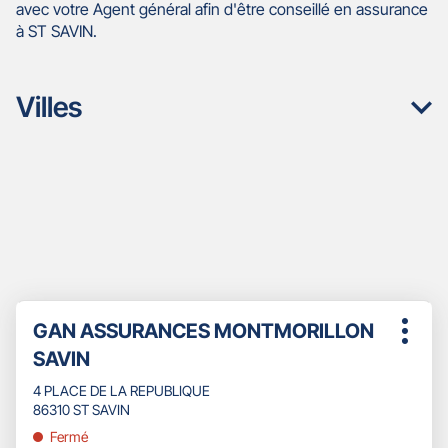
avec votre Agent général afin d'être conseillé en assurance
à ST SAVIN.
Villes
Appuyer
Point
GAN ASSURANCES MONTMORILLON
sur
Plus
de
la
SAVIN
d'opti
touche
vente
ENTRÉE
4 PLACE DE LA REPUBLIQUE
:
pour
86310 ST SAVIN
obtenir
Fermé
de