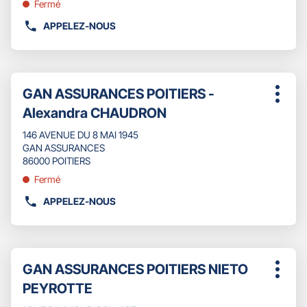
pour
Fermé
GAN
obtenir
ASSURANCES
APPELEZ-NOUS
de
AFFICHER
POITIERS
plus
LE
-
amples
NUMÉRO
DELPHINE
informations
DE
JOUSSELIN
Appuyer
TÉLÉPHONE
Point
GAN ASSURANCES POITIERS -
sur
Plus
DU
de
la
Alexandra CHAUDRON
d'opti
POINT
touche
vente
DE
ENTRÉE
146 AVENUE DU 8 MAI 1945
:
VENTE
pour
GAN ASSURANCES
GAN
obtenir
86000 POITIERS
ASSURANCES
de
Fermé
GENCAY
plus
amples
APPELEZ-NOUS
AFFICHER
informations
LE
NUMÉRO
DE
Appuyer
TÉLÉPHONE
Point
GAN ASSURANCES POITIERS NIETO
sur
Plus
DU
de
la
PEYROTTE
d'opti
POINT
touche
vente
DE