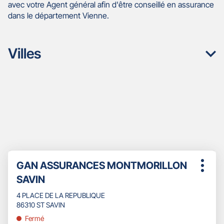
avec votre Agent général afin d'être conseillé en assurance
dans le département Vienne.
Villes
Appuyer
Point
GAN ASSURANCES MONTMORILLON
sur
Plus
de
la
SAVIN
d'opti
touche
vente
ENTRÉE
4 PLACE DE LA REPUBLIQUE
:
pour
86310 ST SAVIN
obtenir
Fermé
de