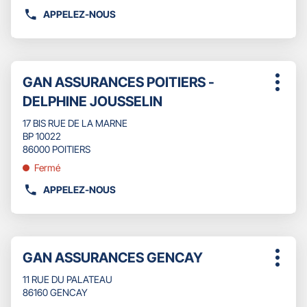
plus
APPELEZ-NOUS
AFFICHER
amples
LE
informations
NUMÉRO
DE
Appuyer
TÉLÉPHONE
Point
GAN ASSURANCES POITIERS -
sur
Plus
DU
de
la
DELPHINE JOUSSELIN
d'opti
POINT
touche
vente
DE
ENTRÉE
17 BIS RUE DE LA MARNE
:
VENTE
pour
BP 10022
GAN
obtenir
86000 POITIERS
ASSURANCES
de
Fermé
MONTMORILLON
plus
SAVIN
amples
APPELEZ-NOUS
AFFICHER
informations
LE
NUMÉRO
DE
Appuyer
TÉLÉPHONE
Point
GAN ASSURANCES GENCAY
sur
Plus
DU
de
la
d'opti
POINT
11 RUE DU PALATEAU
touche
vente
DE
86160 GENCAY
ENTRÉE
:
VENTE