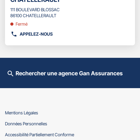
d'opti
POINT
touche
vente
DE
ENTRÉE
111 BOULEVARD BLOSSAC
:
VENTE
pour
86100 CHATELLERAULT
GAN
obtenir
Fermé
ASSURANCES
de
LOUDUN
plus
APPELEZ-NOUS
AFFICHER
-
amples
LE
SAMUEL
informations
NUMÉRO
CHAUSSEPIED
DE
TÉLÉPHONE
DU
Rechercher une agence Gan Assurances
POINT
DE
VENTE
GAN
ASSURANCES
CHATELLERAULT
(ouvre
Mentions Légales
dans
(ouvre
Données Personnelles
une
dans
nouvelle
(ouvre
Accessibilité Partiellement Conforme
une
fenêtre)