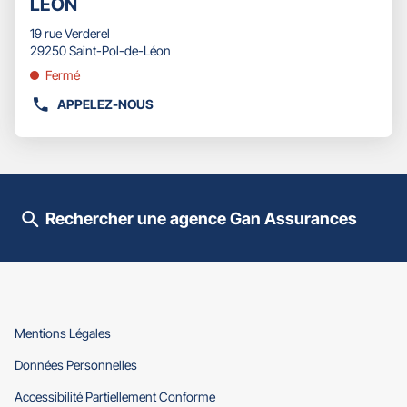
LÉON
d'opti
touche
vente
ENTRÉE
19 rue Verderel
:
pour
29250 Saint-Pol-de-Léon
obtenir
Fermé
de
plus
APPELEZ-NOUS
AFFICHER
amples
LE
informations
NUMÉRO
DE
TÉLÉPHONE
DU
Rechercher une agence Gan Assurances
POINT
DE
VENTE
GAN
ASSURANCES
SAINT-
POL-
(ouvre
Mentions Légales
DE-
dans
(ouvre
Données Personnelles
LÉON
une
dans
nouvelle
(ouvre
Accessibilité Partiellement Conforme
une
fenêtre)