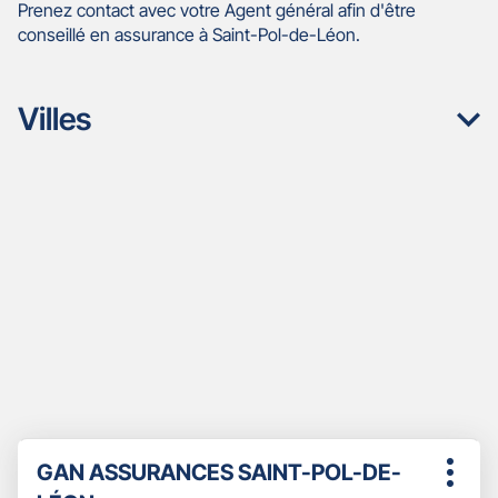
Prenez contact avec votre Agent général afin d'être
conseillé en assurance à Saint-Pol-de-Léon.
Villes
Appuyer
Point
GAN ASSURANCES SAINT-POL-DE-
sur
Plus
de
la