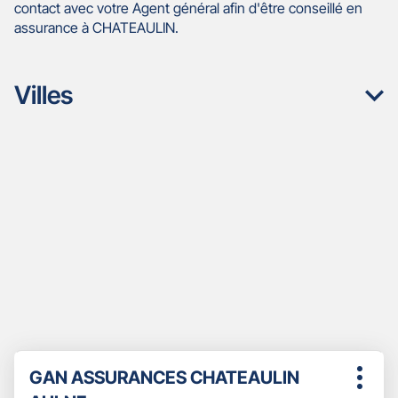
contact avec votre Agent général afin d'être conseillé en
assurance à CHATEAULIN.
Villes
Appuyer
Point
GAN ASSURANCES CHATEAULIN
sur
Plus
de
la