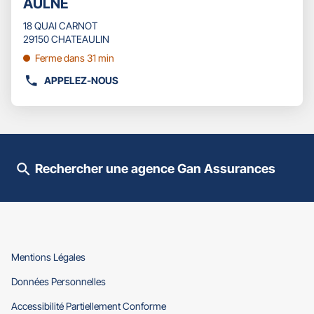
AULNE
d'opti
touche
vente
ENTRÉE
18 QUAI CARNOT
:
pour
29150 CHATEAULIN
obtenir
Ferme dans 31 min
de
plus
APPELEZ-NOUS
AFFICHER
amples
LE
informations
NUMÉRO
DE
TÉLÉPHONE
DU
Rechercher une agence Gan Assurances
POINT
DE
VENTE
GAN
ASSURANCES
CHATEAULIN
AULNE
(ouvre
Mentions Légales
dans
(ouvre
Données Personnelles
une
dans
nouvelle
(ouvre
Accessibilité Partiellement Conforme
une
fenêtre)