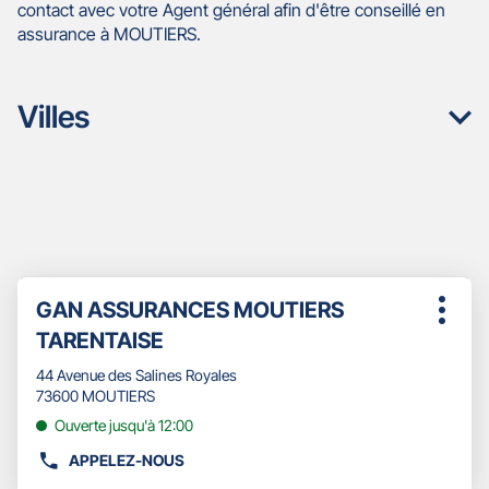
contact avec votre Agent général afin d'être conseillé en
assurance à MOUTIERS.
Villes
Appuyer
Point
GAN ASSURANCES MOUTIERS
sur
Plus
de
la
TARENTAISE
d'opti
touche
vente
ENTRÉE
44 Avenue des Salines Royales
:
pour
73600 MOUTIERS
obtenir
Ouverte jusqu'à 12:00
de
plus
APPELEZ-NOUS
AFFICHER
amples