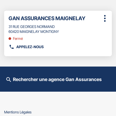
Appuyer
Point
GAN ASSURANCES MAIGNELAY
sur
Plus
de
la
d'opti
31 RUE GEORGES NORMAND
touche
vente
60420 MAIGNELAY MONTIGNY
ENTRÉE
:
pour
Fermé
obtenir
APPELEZ-NOUS
de
AFFICHER
plus
LE
amples
NUMÉRO
informations
DE
TÉLÉPHONE
DU
Rechercher une agence Gan Assurances
POINT
DE
VENTE
GAN
ASSURANCES
MAIGNELAY
(ouvre
Mentions Légales