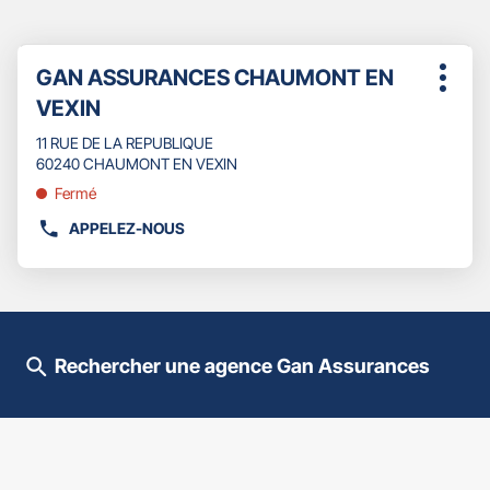
Appuyer
Point
GAN ASSURANCES CHAUMONT EN
sur
Plus
de
la
VEXIN
d'opti
touche
vente
ENTRÉE
11 RUE DE LA REPUBLIQUE
:
pour
60240 CHAUMONT EN VEXIN
obtenir
Fermé
de
plus
APPELEZ-NOUS
AFFICHER
amples
LE
informations
NUMÉRO
DE
TÉLÉPHONE
DU
Rechercher une agence Gan Assurances
POINT
DE
VENTE
GAN
ASSURANCES
CHAUMONT