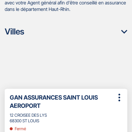
avec votre Agent général afin d'être conseillé en assurance
dans le département Haut-Rhin.
Villes
Appuyer
Point
GAN ASSURANCES SAINT LOUIS
sur
Plus
de
la
AEROPORT
d'opti
touche
vente
ENTRÉE
12 CROISEE DES LYS
:
pour
68300 ST LOUIS
obtenir
Fermé
de