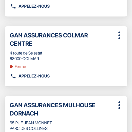
plus
APPELEZ-NOUS
AFFICHER
amples
LE
informations
NUMÉRO
DE
Appuyer
TÉLÉPHONE
Point
GAN ASSURANCES COLMAR
sur
Plus
DU
de
la
CENTRE
d'opti
POINT
touche
vente
DE
ENTRÉE
4 route de Sélestat
:
VENTE
pour
68000 COLMAR
GAN
obtenir
Fermé
ASSURANCES
de
SAINT
plus
APPELEZ-NOUS
AFFICHER
LOUIS
amples
LE
AEROPORT
informations
NUMÉRO
DE
Appuyer
TÉLÉPHONE
Point
GAN ASSURANCES MULHOUSE
sur
Plus
DU
de
la
DORNACH
d'opti
POINT
touche
vente
DE
ENTRÉE
65 RUE JEAN MONNET
:
VENTE
pour
PARC DES COLLINES
GAN