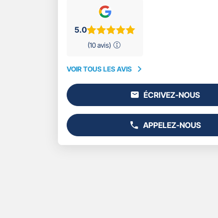
5.0
(10 avis)
VOIR TOUS LES AVIS
VOIR
TOUS
ÉCRIVEZ-NOUS
LES
L'AGENCE
AVIS
GAN
ASSURANCES
APPELEZ-NOUS
PROPRIANO
AFFICHER
LE
NUMÉRO
DE
TÉLÉPHONE
DU
POINT
DE
VENTE
GAN