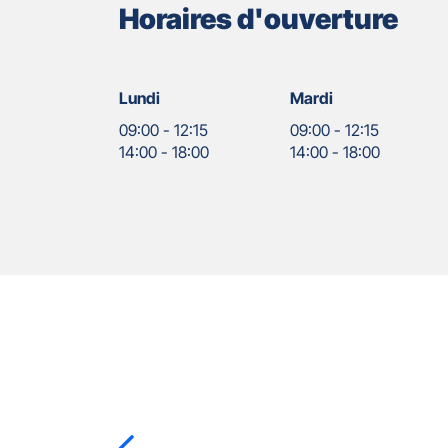
Horaires d'ouverture
Lundi
Mardi
09:00
-
12:15
09:00
-
12:15
14:00
-
18:00
14:00
-
18:00
Nos
Appuyer
agents
sur
la
touche
ENTRÉE