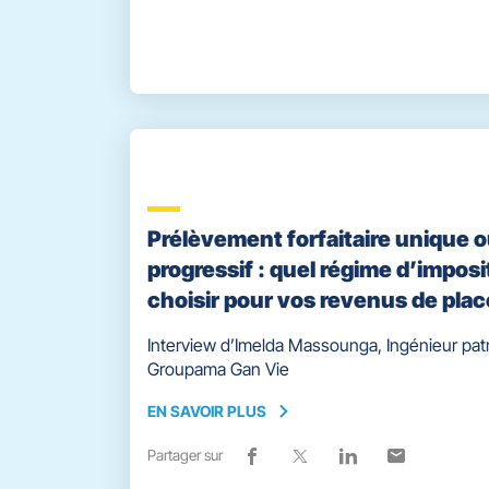
PLUS
de
dans
de
dans
de
dans
de
dans
partage
une
partage
une
partage
une
partage
une
vers
nouvelle
vers
nouvelle
vers
nouvelle
vers
nouvelle
facebook
fenêtre)
x
fenêtre)
linkedin
fenêtre)
email
fenêtre)
Prélèvement forfaitaire unique 
progressif : quel régime d’imposi
choisir pour vos revenus de pla
Interview d’Imelda Massounga, Ingénieur pat
Groupama Gan Vie
EN SAVOIR PLUS
EN
SAVOIR
Partager sur
Lien
(ouvre
Lien
(ouvre
Lien
(ouvre
Lien
(ouvre
PLUS