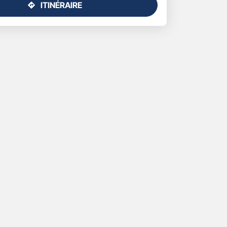
ITINÉRAIRE
JUSQU'AU
POINT
DE
VENTE
GAN
ASSURANCES
PROPRIANO