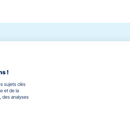
ns !
s sujets clés
e et de la
, des analyses