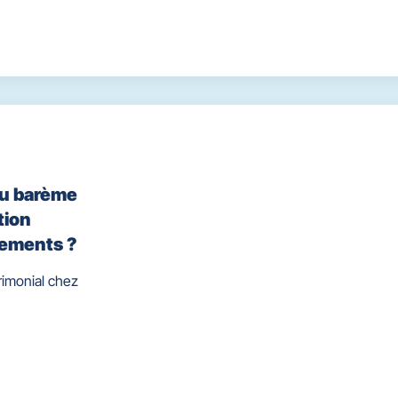
ou barème
tion
cements ?
rimonial chez