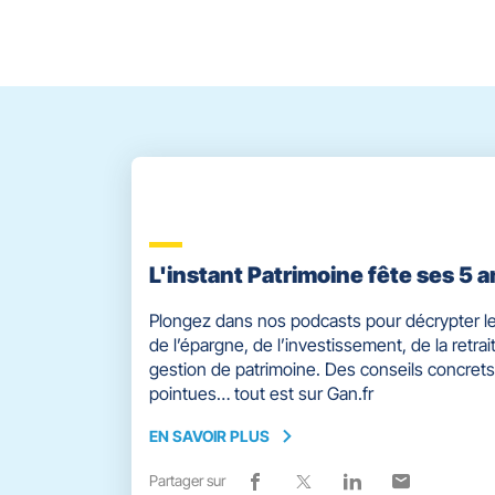
Faona
PEZAT
le
contrôle
du
slider
[ECHAP
pour
quitter]
L'instant Patrimoine fête ses 5 a
Plongez dans nos podcasts pour décrypter le
de l’épargne, de l’investissement, de la retrait
gestion de patrimoine. Des conseils concrets
pointues… tout est sur Gan.fr
EN SAVOIR PLUS
EN
SAVOIR
Partager sur
Lien
(ouvre
Lien
(ouvre
Lien
(ouvre
Lien
(ouvre