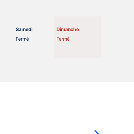
Horaires
Samedi
Dimanche
d'ouverture
Fermé
Fermé
d'aujourd'hui