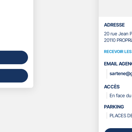
ADRESSE
20 rue Jean P
20110 PROPR
RECEVOIR LE
RECEVOIR
LES
EMAIL AGEN
COORDONN
sartene@g
ACCÈS
En face du
PARKING
PLACES D