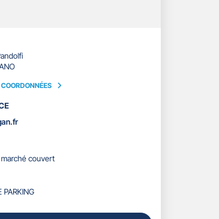
andolfi
IANO
S COORDONNÉES
CE
ÉES
an.fr
 marché couvert
E PARKING