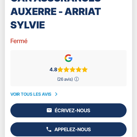
AUXERRE - ARRIAT
SYLVIE
Fermé
4.8
(26 avis)
VOIR TOUS LES AVIS
VOIR
TOUS
ÉCRIVEZ-NOUS
LES
L'AGENCE
AVIS
GAN
ASSURANCES
APPELEZ-NOUS
AUXERRE
AFFICHER