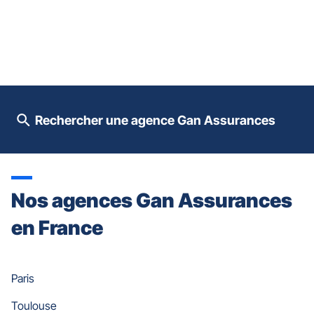
ENTRÉE
pour
prendre
le
contrôle
du
slider
[ECHAP
pour
Rechercher une agence Gan Assurances
quitter]
Nos agences Gan Assurances
en France
Paris
Toulouse