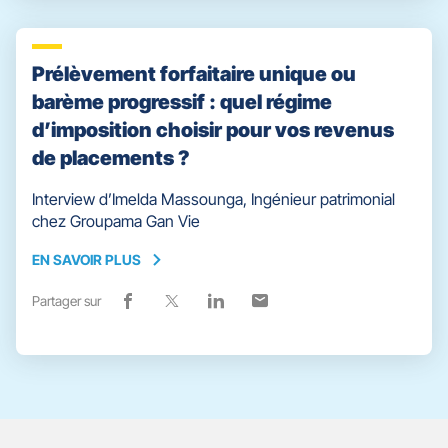
vers
nouvelle
vers
nouvelle
vers
nouvelle
vers
nouvelle
facebook
fenêtre)
x
fenêtre)
linkedin
fenêtre)
email
fenêtre)
Prélèvement forfaitaire unique ou
barème progressif : quel régime
d’imposition choisir pour vos revenus
de placements ?
Interview d’Imelda Massounga, Ingénieur patrimonial
chez Groupama Gan Vie
EN SAVOIR PLUS
EN
SAVOIR
Partager sur
Lien
(ouvre
Lien
(ouvre
Lien
(ouvre
Lien
(ouvre
PLUS
de
dans
de
dans
de
dans
de
dans
partage
une
partage
une
partage
une
partage
une
vers
nouvelle
vers
nouvelle
vers
nouvelle
vers
nouvelle
facebook
fenêtre)
x
fenêtre)
linkedin
fenêtre)
email
fenêtre)