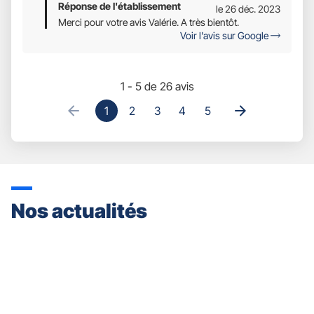
Réponse de l'établissement
le 26 déc. 2023
Merci pour votre avis Valérie. A très bientôt.
Voir l'avis sur Google
1 - 5 de 26 avis
1
2
3
4
5
Nos actualités
Appuyer
sur
la
touche
ENTRÉE