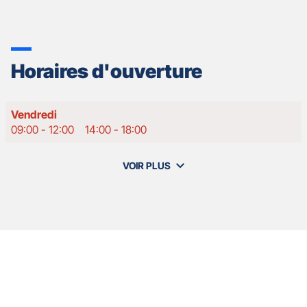
Horaires d'ouverture
Horaires
Vendredi
d'ouverture
09:00
-
12:00
14:00
-
18:00
d'aujourd'hui
VOIR PLUS
et
les
horaires
d'ouverture
de
votre
agence
Nos
GAN
Appuyer
ASSURANCES
agents
sur
AUXERRE