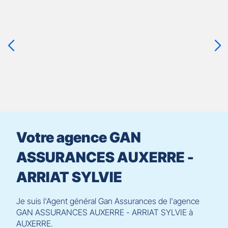
Appuyer
sur
la
touche
ENTRÉE
pour
prendre
le
contrôle
du
slider
[ECHAP
pour
Votre agence GAN
quitter]
ASSURANCES AUXERRE -
ARRIAT SYLVIE
Je suis l'Agent général Gan Assurances de l'agence
GAN ASSURANCES AUXERRE - ARRIAT SYLVIE à
AUXERRE.