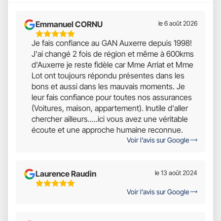
Emmanuel CORNU
le 6 août 2026
5
Je fais confiance au GAN Auxerre depuis 1998!
Étoiles
J'ai changé 2 fois de région et même à 600kms
Sur
d'Auxerre je reste fidèle car Mme Arriat et Mme
5
Lot ont toujours répondu présentes dans les
bons et aussi dans les mauvais moments. Je
leur fais confiance pour toutes nos assurances
(Voitures, maison, appartement). Inutile d'aller
chercher ailleurs.....ici vous avez une véritable
écoute et une approche humaine reconnue.
Voir l'avis sur Google
Laurence Raudin
le 13 août 2024
5
Voir l'avis sur Google
Étoiles
Sur
5