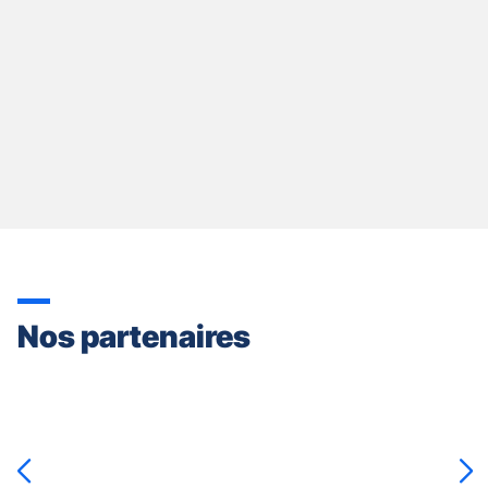
Nos partenaires
Appuyer
sur
la
touche