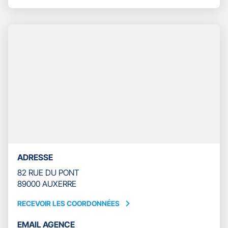
-
LE
ARRIAT
NUMÉRO
SYLVIE
DE
TÉLÉPHONE
DU
POINT
DE
VENTE
GAN
ASSURANCES
AUXERRE
-
ARRIAT
SYLVIE
ADRESSE
82 RUE DU PONT
89000 AUXERRE
RECEVOIR LES COORDONNÉES
RECEVOIR
LES
EMAIL AGENCE