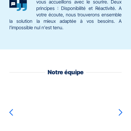
vous accueillons avec le sourire. Deux
principes : Disponibilité et Réactivité. A
votre écoute, nous trouverons ensemble
la solution la mieux adaptée à vos besoins. A
l'impossible nul n'est tenu.
Notre équipe
Appuyer
sur
la
touche
ENTRÉE
pour
prendre
Audrey
LOT
le