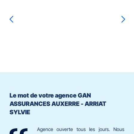
la
-
touche
ARRIAT
ENTRÉE
SYLVIE
pour
prendre
le
Sylvie
ARRIAT
contrôle
du
slider
[ECHAP
pour
quitter]
Le mot de votre agence GAN
ASSURANCES AUXERRE - ARRIAT
SYLVIE
Agence ouverte tous les jours. Nous