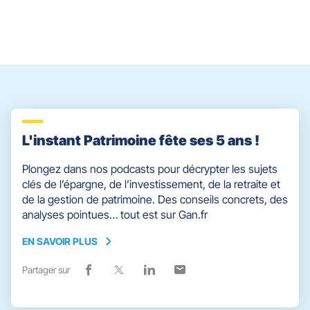
contrôle
du
slider
[ECHAP
pour
quitter]
L'instant Patrimoine fête ses 5 ans !
Plongez dans nos podcasts pour décrypter les sujets
clés de l’épargne, de l’investissement, de la retraite et
de la gestion de patrimoine. Des conseils concrets, des
analyses pointues… tout est sur Gan.fr
EN SAVOIR PLUS
EN
SAVOIR
Partager sur
Lien
(ouvre
Lien
(ouvre
Lien
(ouvre
Lien
(ouvre
PLUS
de
dans
de
dans
de
dans
de
dans
partage
une
partage
une
partage
une
partage
une