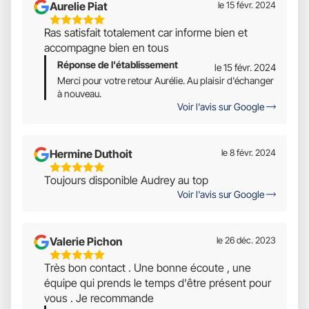
Aurelie Piat
le 15 févr. 2024
5
Ras satisfait totalement car informe bien et
Étoiles
accompagne bien en tous
Sur
Réponse de l'établissement
5
le 15 févr. 2024
Merci pour votre retour Aurélie. Au plaisir d'échanger
à nouveau.
Voir l'avis sur Google
Hermine Duthoit
le 8 févr. 2024
5
Toujours disponible Audrey au top
Étoiles
Voir l'avis sur Google
Sur
5
Valerie Pichon
le 26 déc. 2023
5
Très bon contact . Une bonne écoute , une
Étoiles
équipe qui prends le temps d'être présent pour
Sur
vous . Je recommande
5