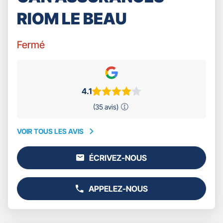
RIOM LE BEAU
Fermé
4.1
(35 avis)
VOIR TOUS LES AVIS
VOIR
TOUS
ÉCRIVEZ-NOUS
LES
L'AGENCE
AVIS
GAN
ASSURANCES
APPELEZ-NOUS
RIOM
AFFICHER
LE
LE
BEAU
NUMÉRO
DE