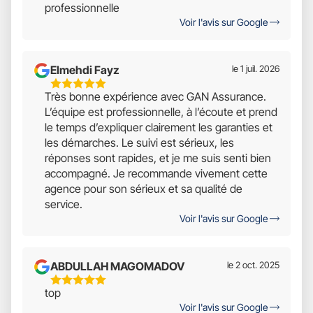
professionnelle
Sur
Voir l'avis sur Google
5
Elmehdi Fayz
le 1 juil. 2026
5
Très bonne expérience avec GAN Assurance.
Étoiles
L’équipe est professionnelle, à l’écoute et prend
Sur
le temps d’expliquer clairement les garanties et
5
les démarches. Le suivi est sérieux, les
réponses sont rapides, et je me suis senti bien
accompagné. Je recommande vivement cette
agence pour son sérieux et sa qualité de
service.
Voir l'avis sur Google
ABDULLAH MAGOMADOV
le 2 oct. 2025
5
top
Étoiles
Voir l'avis sur Google
Sur