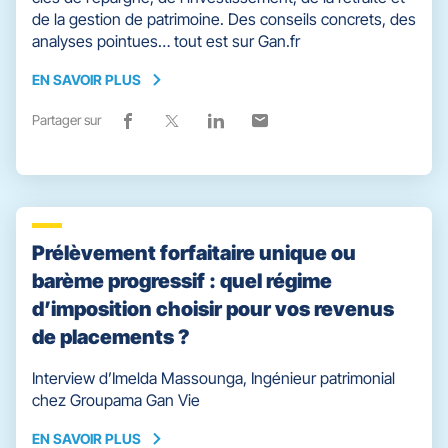
de la gestion de patrimoine. Des conseils concrets, des
analyses pointues… tout est sur Gan.fr
EN SAVOIR PLUS
EN
SAVOIR
Partager sur
Lien
(ouvre
Lien
(ouvre
Lien
(ouvre
Lien
(ouvre
PLUS
de
dans
de
dans
de
dans
de
dans
partage
une
partage
une
partage
une
partage
une
vers
nouvelle
vers
nouvelle
vers
nouvelle
vers
nouvelle
facebook
fenêtre)
x
fenêtre)
linkedin
fenêtre)
email
fenêtre)
Prélèvement forfaitaire unique ou
barème progressif : quel régime
d’imposition choisir pour vos revenus
de placements ?
Interview d’Imelda Massounga, Ingénieur patrimonial
chez Groupama Gan Vie
EN SAVOIR PLUS