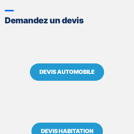
VENTE
GAN
ASSURANCES
Demandez un devis
RIOM
LE
BEAU
DEVIS AUTOMOBILE
DEVIS HABITATION