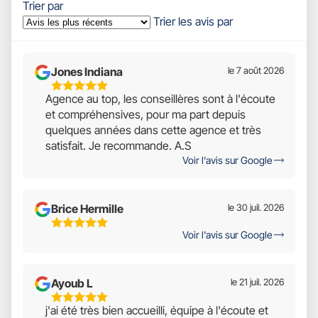
Trier par
Trier les avis par
Jones Indiana
le 7 août 2026
5
Agence au top, les conseillères sont à l'écoute
Étoiles
et compréhensives, pour ma part depuis
Sur
quelques années dans cette agence et très
5
satisfait. Je recommande. A.S
Voir l'avis sur Google
Brice Hermille
le 30 juil. 2026
5
Voir l'avis sur Google
Étoiles
Sur
5
Ayoub L
le 21 juil. 2026
5
j'ai été très bien accueilli, équipe à l'écoute et
Étoiles