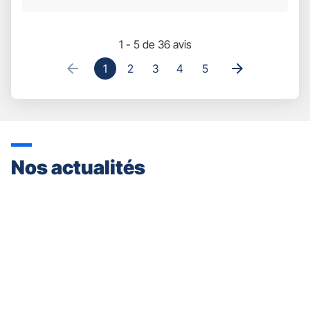
5
1 - 5 de 36 avis
1
2
3
4
5
Nos actualités
Appuyer
sur
la
touche
ENTRÉE
pour
prendre
le