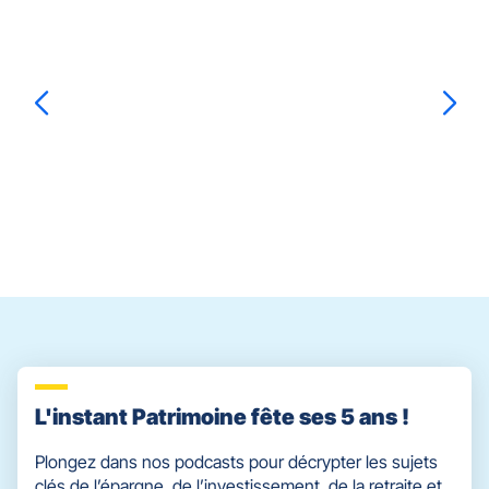
sur
RIOM
la
LE
touche
BEAU
ENTRÉE
pour
prendre
le
Soumia
ACHCHAB
contrôle
du
slider
[ECHAP
pour
quitter]
L'instant Patrimoine fête ses 5 ans !
Plongez dans nos podcasts pour décrypter les sujets
clés de l’épargne, de l’investissement, de la retraite et