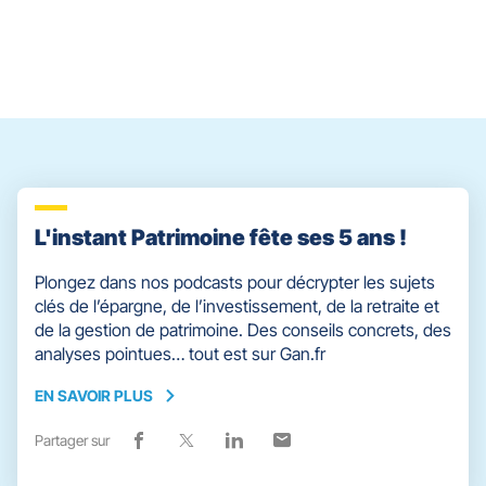
prendre
Catherine
DREVET
Manon
GAUTIER
Sarah
AOUDI
le
contrôle
du
slider
[ECHAP
pour
quitter]
L'instant Patrimoine fête ses 5 ans !
Plongez dans nos podcasts pour décrypter les sujets
clés de l’épargne, de l’investissement, de la retraite et
de la gestion de patrimoine. Des conseils concrets, des
analyses pointues… tout est sur Gan.fr
EN SAVOIR PLUS
EN
SAVOIR
Partager sur
Lien
(ouvre
Lien
(ouvre
Lien
(ouvre
Lien
(ouvre
PLUS
de
dans
de
dans
de
dans
de
dans