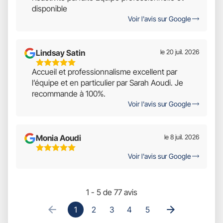
Étoiles
disponible
Sur
Voir l'avis sur Google
5
Lindsay Satin
le 20 juil. 2026
5
Accueil et professionnalisme excellent par
Étoiles
l’équipe et en particulier par Sarah Aoudi. Je
Sur
recommande à 100%.
5
Voir l'avis sur Google
Monia Aoudi
le 8 juil. 2026
5
Voir l'avis sur Google
Étoiles
Sur
5
1 - 5 de 77 avis
1
2
3
4
5