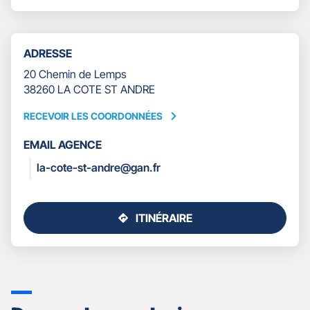
COTE
LE
ST
NUMÉRO
ANDRE
DE
-
TÉLÉPHONE
ADRESSE
SÉBASTIEN
DU
NOËL-
POINT
20 Chemin de Lemps
BARON
DE
38260 LA COTE ST ANDRE
VENTE
GAN
RECEVOIR LES COORDONNÉES
RECEVOIR
ASSURANCES
LES
LA
EMAIL AGENCE
COORDONNÉES
COTE
la-cote-st-andre@gan.fr
ST
ANDRE
-
SÉBASTIEN
ITINÉRAIRE
NOËL-
JUSQU'AU
BARON
POINT
DE
VENTE
GAN
ASSURANCES