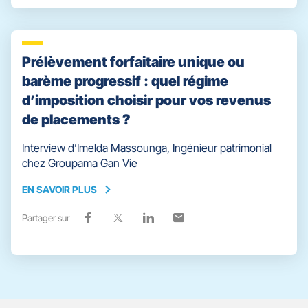
partage
une
partage
une
partage
une
partage
une
vers
nouvelle
vers
nouvelle
vers
nouvelle
vers
nouvelle
facebook
fenêtre)
x
fenêtre)
linkedin
fenêtre)
email
fenêtre)
Prélèvement forfaitaire unique ou
barème progressif : quel régime
d’imposition choisir pour vos revenus
de placements ?
Interview d’Imelda Massounga, Ingénieur patrimonial
chez Groupama Gan Vie
EN SAVOIR PLUS
EN
SAVOIR
Partager sur
Lien
(ouvre
Lien
(ouvre
Lien
(ouvre
Lien
(ouvre
PLUS
de
dans
de
dans
de
dans
de
dans
partage
une
partage
une
partage
une
partage
une
vers
nouvelle
vers
nouvelle
vers
nouvelle
vers
nouvelle
facebook
fenêtre)
x
fenêtre)
linkedin
fenêtre)
email
fenêtre)