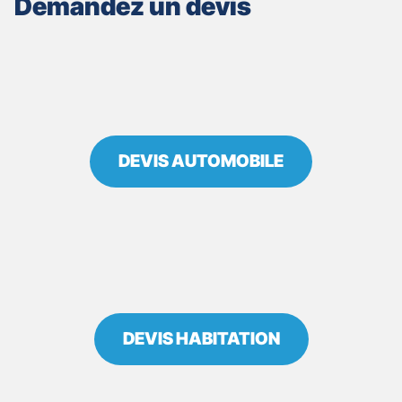
Demandez un devis
LA
COTE
ST
ANDRE
-
SÉBASTIEN
NOËL-
BARON
DEVIS AUTOMOBILE
DEVIS HABITATION