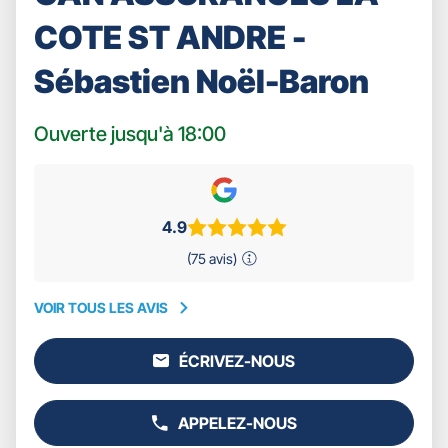
COTE ST ANDRE -
Sébastien Noël-Baron
Ouverte jusqu'à 18:00
4.9
(75 avis)
VOIR TOUS LES AVIS
VOIR
TOUS
ÉCRIVEZ-NOUS
LES
L'AGENCE
AVIS
GAN
ASSURANCES
APPELEZ-NOUS
LA
AFFICHER