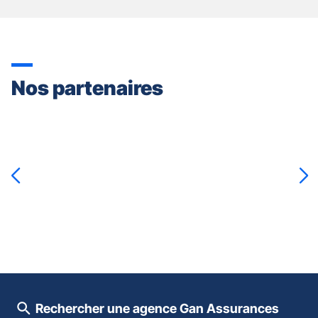
Nos partenaires
Appuyer
sur
la
touche
ENTRÉE
pour
prendre
le
contrôle
du
slider
[ECHAP
pour
Rechercher une agence Gan Assurances
quitter]