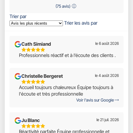
(75 avis)
Trier par
Trier les avis par
Cath Simiand
le 6 août 2026
5
Professionnels réactif et à l’écoute des clients .
Étoiles
Sur
5
Christelle Bergeret
le 4 août 2026
5
Accueil toujours chaleureux Équipe toujours à
Étoiles
l'écoute et très professionnelle
Sur
Voir l'avis sur Google
5
Ju Blanc
le 21 juil. 2026
5
Réactivité parfaite Équipe professionnelle et