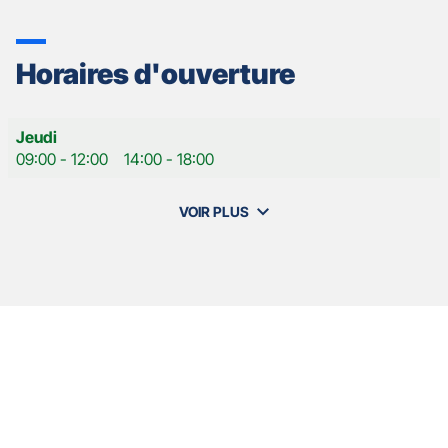
Horaires d'ouverture
Horaires
Jeudi
d'ouverture
09:00
-
12:00
14:00
-
18:00
d'aujourd'hui
VOIR PLUS
et
les
horaires
d'ouverture
de
votre
agence
Nos
GAN
Appuyer
ASSURANCES
agents
sur
LA
la
COTE
touche
ST