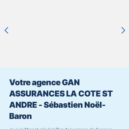
Appuyer
sur
la
touche
ENTRÉE
pour
prendre
le
contrôle
du
slider
[ECHAP
pour
Votre agence GAN
quitter]
ASSURANCES LA COTE ST
ANDRE - Sébastien Noël-
Baron