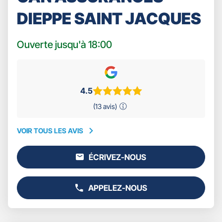
DIEPPE SAINT JACQUES
Ouverte jusqu'à 18:00
4.5
(13 avis)
VOIR TOUS LES AVIS
VOIR
TOUS
ÉCRIVEZ-NOUS
LES
L'AGENCE
AVIS
GAN
ASSURANCES
APPELEZ-NOUS
DIEPPE
AFFICHER
SAINT
LE
JACQUES
NUMÉRO
DE