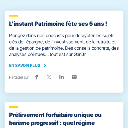
pour
quitter]
L'instant Patrimoine fête ses 5 ans !
Plongez dans nos podcasts pour décrypter les sujets
clés de l’épargne, de l’investissement, de la retraite et
de la gestion de patrimoine. Des conseils concrets, des
analyses pointues… tout est sur Gan.fr
EN SAVOIR PLUS
EN
SAVOIR
Partager sur
Lien
(ouvre
Lien
(ouvre
Lien
(ouvre
Lien
(ouvre
PLUS
de
dans
de
dans
de
dans
de
dans
partage
une
partage
une
partage
une
partage
une
vers
nouvelle
vers
nouvelle
vers
nouvelle
vers
nouvelle
facebook
fenêtre)
x
fenêtre)
linkedin
fenêtre)
email
fenêtre)
Prélèvement forfaitaire unique ou
barème progressif : quel régime