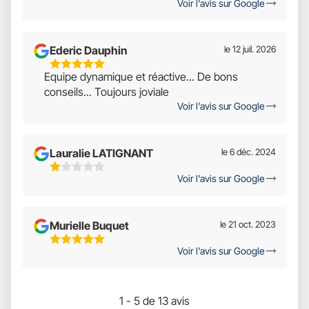
Voir l'avis sur Google
Étoiles
Sur
5
Ederic Dauphin
le 12 juil. 2026
5
Equipe dynamique et réactive... De bons
Étoiles
conseils... Toujours joviale
Sur
Voir l'avis sur Google
5
Lauralie LATIGNANT
le 6 déc. 2024
1
Voir l'avis sur Google
Étoiles
Sur
5
Murielle Buquet
le 21 oct. 2023
5
Voir l'avis sur Google
Étoiles
Sur
5
1 - 5 de 13 avis