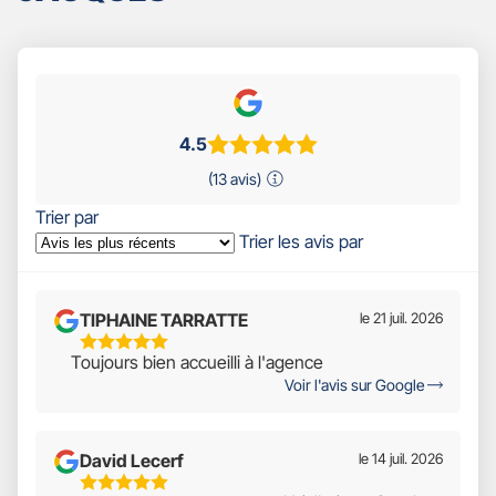
4.5
(13 avis)
Trier par
Trier les avis par
TIPHAINE TARRATTE
le 21 juil. 2026
5
Toujours bien accueilli à l'agence
Étoiles
Voir l'avis sur Google
Sur
5
David Lecerf
le 14 juil. 2026
5