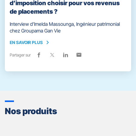
d’imposition choisir pour vos revenus
de placements ?
Interview d’Imelda Massounga, Ingénieur patrimonial
chez Groupama Gan Vie
EN SAVOIR PLUS
EN
SAVOIR
Partager sur
Lien
(ouvre
Lien
(ouvre
Lien
(ouvre
Lien
(ouvre
PLUS
de
dans
de
dans
de
dans
de
dans
partage
une
partage
une
partage
une
partage
une
vers
nouvelle
vers
nouvelle
vers
nouvelle
vers
nouvelle
facebook
fenêtre)
x
fenêtre)
linkedin
fenêtre)
email
fenêtre)
Nos produits
Appuyer