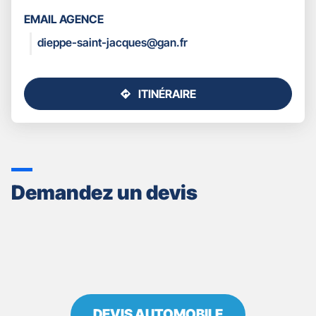
LES
EMAIL AGENCE
COORDONNÉES
dieppe-saint-jacques@gan.fr
ITINÉRAIRE
JUSQU'AU
POINT
DE
VENTE
GAN
ASSURANCES
Demandez un devis
DIEPPE
SAINT
JACQUES
DEVIS AUTOMOBILE