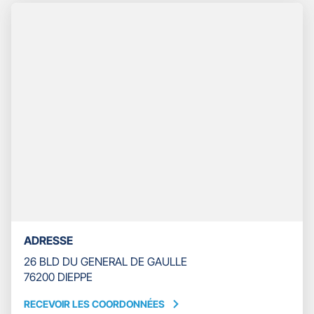
TÉLÉPHONE
DU
POINT
DE
VENTE
GAN
ASSURANCES
DIEPPE
SAINT
JACQUES
ADRESSE
26 BLD DU GENERAL DE GAULLE
76200 DIEPPE
RECEVOIR LES COORDONNÉES
RECEVOIR