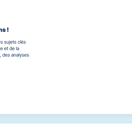
ns !
s sujets clés
e et de la
, des analyses