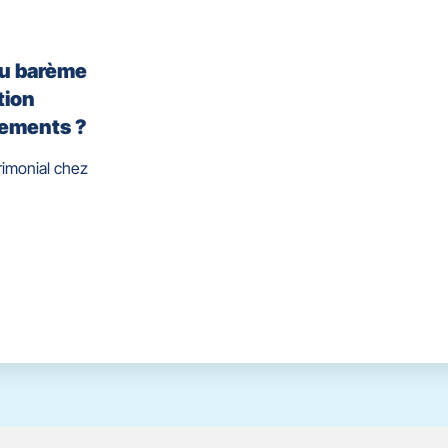
ou barème
tion
cements ?
rimonial chez