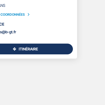
ANS
S COORDONNÉES
CE
ÉES
s@b-gt.fr
ITINÉRAIRE
JUSQU'AU
POINT
DE
VENTE
GAN
ASSURANCES
ORLEANS
-
BRICE
GILLAIZEAU-
TETARD