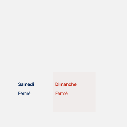
Horaires
Samedi
Dimanche
d'ouverture
Fermé
Fermé
d'aujourd'hui