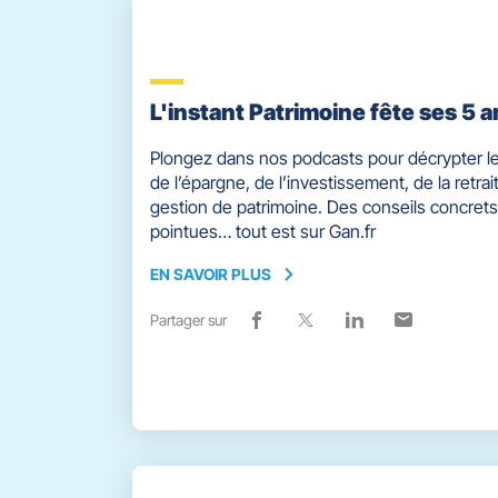
L'instant Patrimoine fête ses 5 a
Plongez dans nos podcasts pour décrypter le
de l’épargne, de l’investissement, de la retrait
gestion de patrimoine. Des conseils concrets
pointues… tout est sur Gan.fr
EN SAVOIR PLUS
EN
SAVOIR
Partager sur
Lien
(ouvre
Lien
(ouvre
Lien
(ouvre
Lien
(ouvre
PLUS
de
dans
de
dans
de
dans
de
dans
partage
une
partage
une
partage
une
partage
une
vers
nouvelle
vers
nouvelle
vers
nouvelle
vers
nouvelle
facebook
fenêtre)
x
fenêtre)
linkedin
fenêtre)
email
fenêtre)