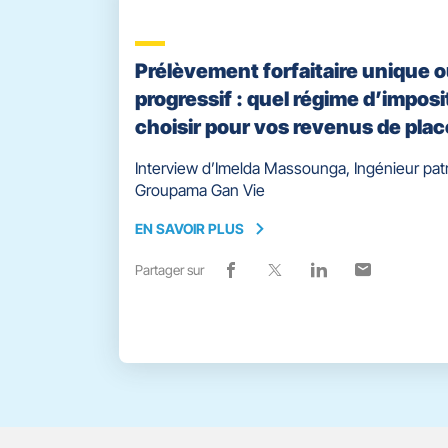
Prélèvement forfaitaire unique 
progressif : quel régime d’imposi
choisir pour vos revenus de pla
Interview d’Imelda Massounga, Ingénieur pat
Groupama Gan Vie
EN SAVOIR PLUS
EN
SAVOIR
Partager sur
Lien
(ouvre
Lien
(ouvre
Lien
(ouvre
Lien
(ouvre
PLUS
de
dans
de
dans
de
dans
de
dans
partage
une
partage
une
partage
une
partage
une
vers
nouvelle
vers
nouvelle
vers
nouvelle
vers
nouvelle
facebook
fenêtre)
x
fenêtre)
linkedin
fenêtre)
email
fenêtre)